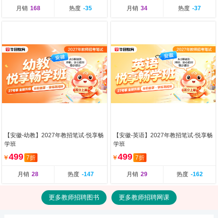
月销
168
热度
-35
月销
34
热度
-37
【安徽-幼教】2027年教招笔试·悦享畅
【安徽-英语】2027年教招笔试·悦享畅
学班
学班
499
499
￥
7折
￥
7折
月销
28
热度
-147
月销
29
热度
-162
更多教师招聘图书
更多教师招聘网课