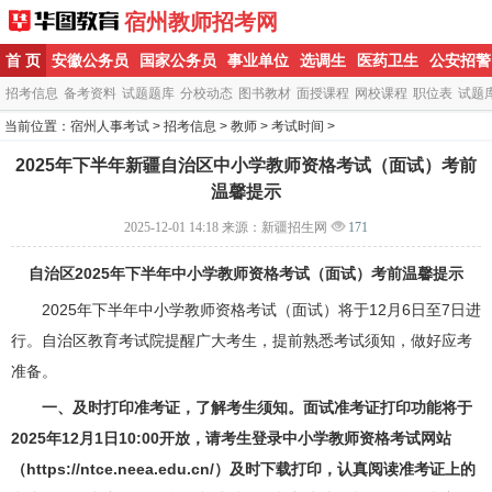
宿州教师招考网
首 页
安徽公务员
国家公务员
事业单位
选调生
医药卫生
公安招警
招考信息
备考资料
试题题库
分校动态
图书教材
面授课程
网校课程
职位表
试题
当前位置：
宿州人事考试
>
招考信息
>
教师
>
考试时间
>
2025年下半年新疆自治区中小学教师资格考试（面试）考前
温馨提示
2025-12-01 14:18
来源：新疆招生网
171
自治区2025年下半年中小学教师资格考试（面试）考前温馨提示
2025年下半年中小学教师资格考试（面试）将于12月6日至7日进
行。自治区教育考试院提醒广大考生，提前熟悉考试须知，做好应考
准备。
一、及时打印准考证，了解考生须知。面试准考证打印功能将于
2025年12月1日10:00开放，请考生登录
中小学教师资格考试网
站
（https://ntce.neea.edu.cn/）及时下载打印，认真阅读准考证上的