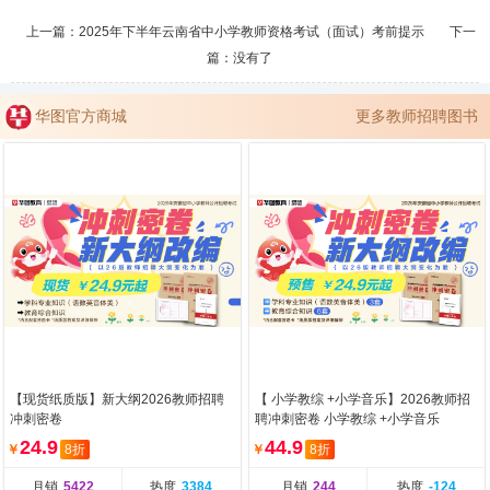
上一篇：
2025年下半年云南省中小学教师资格考试（面试）考前提示
下一
篇：没有了
华图官方商城
更多教师招聘图书
【现货纸质版】新大纲2026教师招聘
【 小学教综 +小学音乐】2026教师招
冲刺密卷
聘冲刺密卷 小学教综 +小学音乐
24.9
44.9
￥
8折
￥
8折
月销
5422
热度
3384
月销
244
热度
-124