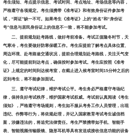
考生须知、考点提示信息、考试时间、考点地址、考场信息等内容，
严格遵守各项规定。考生须携带《准考证》和有效身份证件参加考
试，“两证”缺一不可。如果考生《准考证》上的“姓名”和“身份证
号”信息与居民身份证上的信息不一致，将不能参加考试。
二、提前规划赴考路线，做好考前准备。考试正值隆冬时节，天
气寒冷，考生要做好防寒保暖工作。考生应提前了解考点具体位置、
周边环境、赴考路途交通状况，提前合理规划赴考路线，关注天气变
化，尽可能提前到达考点，确保按时参加考试。考生应按照《准考
证》上规定的时间到达候考室，在截止进入候考室时间15分钟之后的
迟到考生，将不能参加面试。
三、遵守考试纪律，维护考试公平。考生务必严格遵守考场纪
律，保持良好考试秩序，维护国家考试权威。考试前认真阅读《考生
须知》，严格遵守考场规则，考生如不服从考务工作人员管理，出现
违纪、作弊等行为，将依规处理，并记入国家教育考试考生诚信档
案，涉嫌违法的，将追究法律责任。考生严禁携带如手机、智能手
表、智能视频传输眼镜、隐形耳机等具有发送或接收信息功能的设备