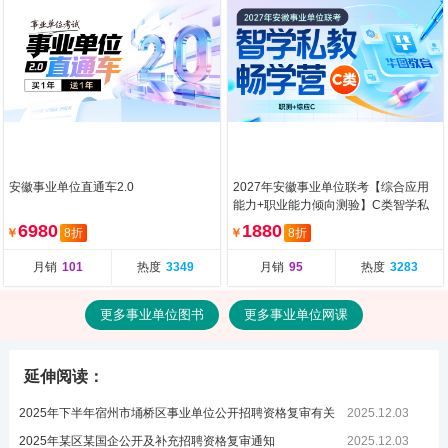
安徽事业单位直通车2.0
2027年安徽事业单位联考【综合应用
能力+职业能力倾向测验】C类智学私
教畅学营（含图书）
6980
1880
￥
8折
￥
8折
月销
101
热度
3349
月销
95
热度
3283
更多事业单位图书
更多事业单位网课
延伸阅读：
2025年下半年宿州市埇桥区事业单位公开招聘资格复审有关
2025.12.03
事项的
2025年某区某国企公开及补充招聘资格复审通知
2025.12.03