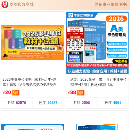
华图官方商城
更多事业单位图书
2026事业单位图书【教材+历年+题
【A类】2026版省（市、县）事业单位
库】套装【A类/B类/C类/D类/E类自
【综应+职测】教材+真题 4本
选】
20
88
￥
8折
￥
8折
月销
62570
热度
10827
月销
2508
热度
4561