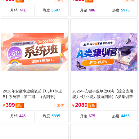
月销
741
热度
6607
月销
486
热度
5975
2026年安徽事业编笔试【职测+综应
2026年安徽事业单位联考【综合应用
B】系统班（第二期）（含图书）
能力+职业能力倾向测验】A类集训营-
第二期（含图书）
399
2080
￥
8折
限优
￥
8折
月销
445
热度
5895
月销
675
热度
4465