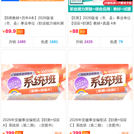
【B类教材+历年4本】2026版省
【E类】2026版省（市、县）事业单位
（市、县）事业单位（职业能力倾向测
【综应+职测】教材+真题 4本
验+综合应用能力）教
69.9
88
￥
8折
￥
8折
月销
1495
热度
1681
月销
2435
热度
79
2026年安徽事业编笔试【职测+综应
2026年安徽事业编笔试【职测+综应
A】系统班（第二期）（含图书）
C】系统班（第二期）（含图书）
399
399
￥
8折
限优
￥
8折
限优