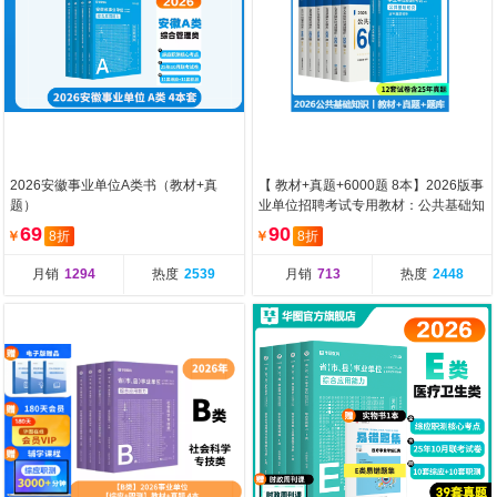
2026安徽事业单位A类书（教材+真
【 教材+真题+6000题 8本】2026版事
题）
业单位招聘考试专用教材：公共基础知
识
69
90
￥
8折
￥
8折
月销
1294
热度
2539
月销
713
热度
2448