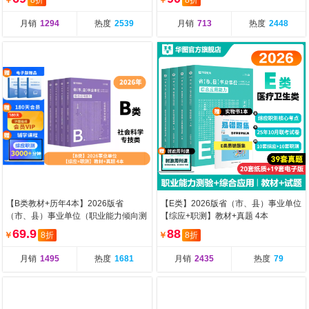
￥
8折
￥
8折
月销
1294
热度
2539
月销
713
热度
2448
【B类教材+历年4本】2026版省
【E类】2026版省（市、县）事业单位
（市、县）事业单位（职业能力倾向测
【综应+职测】教材+真题 4本
验+综合应用能力）教
69.9
88
￥
8折
￥
8折
月销
1495
热度
1681
月销
2435
热度
79