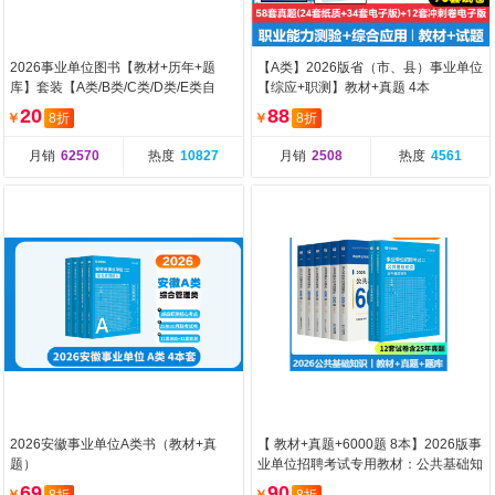
2026事业单位图书【教材+历年+题
【A类】2026版省（市、县）事业单位
库】套装【A类/B类/C类/D类/E类自
【综应+职测】教材+真题 4本
选】
20
88
￥
8折
￥
8折
月销
62570
热度
10827
月销
2508
热度
4561
2026安徽事业单位A类书（教材+真
【 教材+真题+6000题 8本】2026版事
题）
业单位招聘考试专用教材：公共基础知
识
69
90