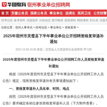
宿州事业单位招聘网
首 页
安徽公务员
国家公务员
事业单位
选调生
医药卫生
公安招警
招考信息
备考资料
试题题库
分校动态
图书教材
面授课程
网校课程
职位表
试题
当前位置：
宿州人事考试
>
招考信息
>
事业单位
>
资格复审
>
2025年宿州市灵璧县下半年事业单位公开招聘资格复审递补
通知
2025-12-04 10:40
来源：灵璧县人力资源和社会保障局
129
2025年度宿州市灵璧县下半年事业单位公开招聘工作人员资格复审递
补通知
根据《2025年度宿州市灵璧县下半年事业单位公开招聘工作人员
公告》规定，现将资格复审递补有关事项通知如下：
一、资格复审递补人员名单、时间、地点
按照《2025年度宿州市灵璧县下半年事业单位公开招聘工作人员
公告》要求确定各岗位参加资格复审递补人员（下方附件查看）。