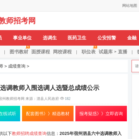
网站地图
教师招考网
H：
安徽省
安庆市
蚌埠市
亳州市
巢湖市
池州市
滁州市
阜阳市
合肥市
H-X：
淮北市
淮南
员
事业单位
选调生
医药卫生
公安招警
金融
图书教材
面授课程
网校课程
职位表
试题库
直播
|
|
|
>
师
>
成绩查询
>
六中选调教师入围选调人选暨总成绩公示
宿州教师招考网
来源：泗县人民政府
182
在线试听
配套图书》》精选教材
报考疑惑》》立即咨询
供以下
教师招聘成绩查询
信息：
2025年宿州泗县六中选调教师入