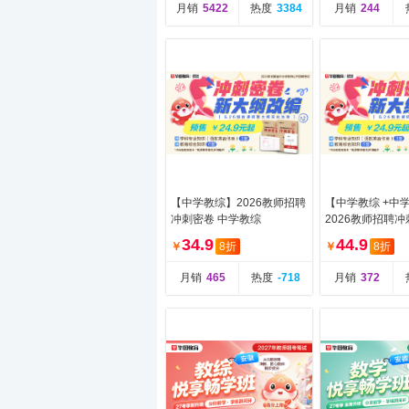
月销
5422
热度
3384
月销
244
【中学教综】2026教师招聘
【中学教综 +中
冲刺密卷 中学教综
2026教师招聘冲
学教综 +中学数学 
34.9
44.9
￥
8折
￥
8折
月销
465
热度
-718
月销
372