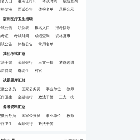
报名入口
准考证打印
考试时间
成绩查询
资格复审
面试公告
体检名单
录用公示
宿州医疗卫生招聘
考试公告
职位表
报名入口
报考指导
准考证
考试时间
成绩查询
资格复审
面试公告
体检公告
录用名单
其他考试汇总
政法干警
金融银行
三支一扶
遴选选调
基层特岗
选调生
村官
试题题库汇总
安徽公务员
国家公务员
事业单位
教师
医疗卫生
金融银行
政法干警
三支一扶
备考资料汇总
安徽公务员
国家公务员
事业单位
教师
医疗卫生
金融银行
政法干警