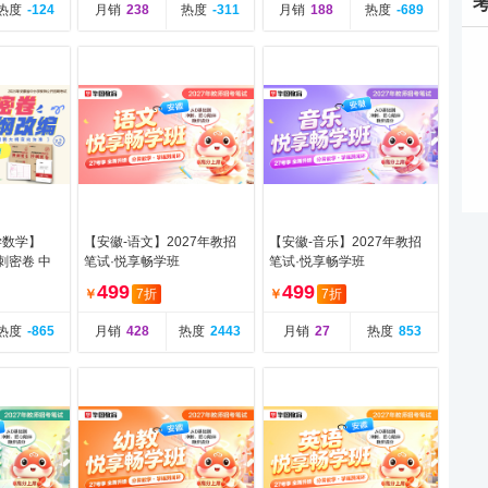
热度
-124
月销
238
热度
-311
月销
188
热度
-689
学数学】
【安徽-语文】2027年教招
【安徽-音乐】2027年教招
刺密卷 中
笔试·悦享畅学班
笔试·悦享畅学班
44.9元
499
499
￥
7折
￥
7折
热度
-865
月销
428
热度
2443
月销
27
热度
853