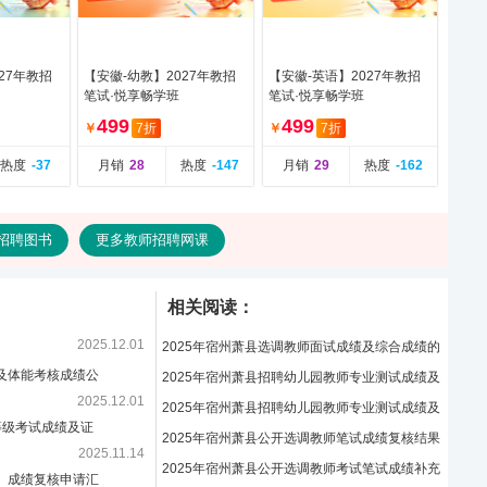
27年教招
【安徽-幼教】2027年教招
【安徽-英语】2027年教招
笔试·悦享畅学班
笔试·悦享畅学班
499
499
￥
7折
￥
7折
热度
-37
月销
28
热度
-147
月销
29
热度
-162
招聘图书
更多教师招聘网课
相关阅读：
2025.12.01
2025年宿州萧县选调教师面试成绩及综合成绩的
训及体能考核成绩公
公告
2025年宿州萧县招聘幼儿园教师专业测试成绩及
2025.12.01
考试总成绩（第一
2025年宿州萧县招聘幼儿园教师专业测试成绩及
等级考试成绩及证
总成绩（第二批）
2025年宿州萧县公开选调教师笔试成绩复核结果
2025.11.14
通知
2025年宿州萧县公开选调教师考试笔试成绩补充
试）成绩复核申请汇