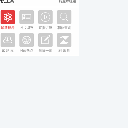
考试工具
砖题库练题
最新招考
照片调整
直播讲座
职位查询
试 题 库
时政热点
每日一练
刷 题 库