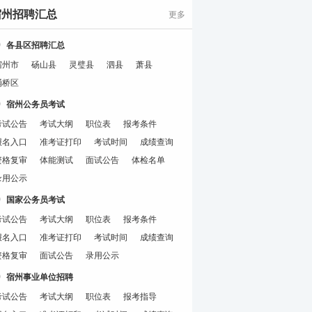
宿州招聘汇总
更多
各县区招聘汇总
宿州市
砀山县
灵璧县
泗县
萧县
埇桥区
宿州公务员考试
考试公告
考试大纲
职位表
报考条件
报名入口
准考证打印
考试时间
成绩查询
资格复审
体能测试
面试公告
体检名单
录用公示
国家公务员考试
考试公告
考试大纲
职位表
报考条件
报名入口
准考证打印
考试时间
成绩查询
资格复审
面试公告
录用公示
宿州事业单位招聘
考试公告
考试大纲
职位表
报考指导