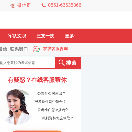
微信群
0551-63635866
市
黄山市
六安市
马鞍山
铜陵市
宿州市
芜湖市
宣城市
军队文职
三支一扶
更多
在线客服咨询
微信
联系我们
有疑惑？在线客服帮你
公告什么时候出？
报考条件是否符合？
公考小白怎么备考?
冲刺资料怎么领取？