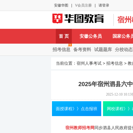
安徽华图
|
V会员注册
|
请登录
宿州
A-
首 页
安徽公务员
国家公务
招考信息
备考资料
试题题库
分校动态
当前位置：
宿州人事考试
>
招考信息
>
教
2025年宿州泗县
2025-12-10 10:13
面授课程》》点击报班
网校课程》》
宿州教师招考网
同步泗县人民政府提