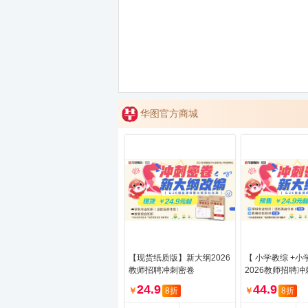
华图官方商城
【现货纸质版】新大纲2026
【 小学教综 +
教师招聘冲刺密卷
2026教师招聘冲
学教综 +小学音
24.9
44.9
￥
8折
￥
8折