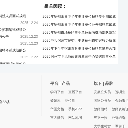
相关阅读：
遣驾驶人员面试成绩
2025年宿州萧县下半年事业单位招聘专业测试成
2025.12.24
绩及最终成绩的公
2025年宿州萧县下半年事业单位公开招聘笔试成
岗位招聘笔试成绩公
绩公告
2025年宿州市埇桥区事业单位面向驻埇部队随军
的公告
2025.12.23
家属招聘笔试成绩
2025中共宿州市纪委、中共宿州市委巡察办所属
2025.12.23
事业单位选调笔试
2025年下半年宿州萧县事业单位招聘笔试符合加
院招聘考试成绩的公
分条件的人员公示
2025宿州市党风廉政建设教育中心等选调事业单
2025.12.22
及调整面试比例的公
位人员合成成绩公
员公示
2025.12.22
2025.12.22
平台 | 产品
旗下 | 品牌
学习平台
直播平台
安徽公务员
选调生
砖题库
职位库
国家公务员
金融银
23楼
华图文档
手机APP
教师招聘
教师资格
官方微信
网站地图
三支一扶
公选遴选
大学生村官
军转干