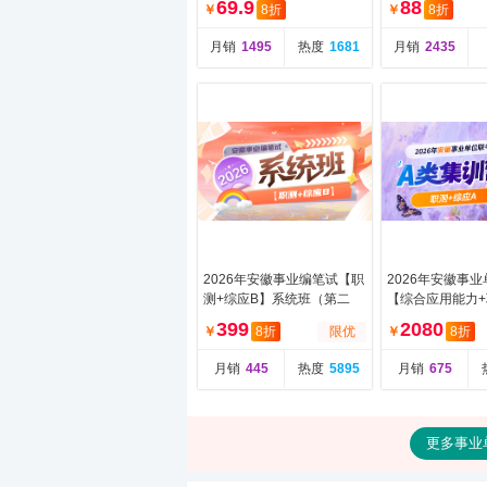
69.9
88
￥
8折
￥
8折
应用能力）教
月销
1495
热度
1681
月销
2435
2026年安徽事业编笔试【职
2026年安徽事
测+综应B】系统班（第二
【综合应用能力
期）（含图书）
倾向测验】A类集
399
2080
￥
8折
限优
￥
8折
期（含图书）
月销
445
热度
5895
月销
675
更多事业