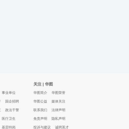
关注 | 华图
事业单位
华图简介
华图荣誉
行
国企招聘
华图公益
媒体关注
证
政法干警
联系我们
法律声明
医疗卫生
免责声明
隐私声明
基层特岗
投诉与建议
诚聘英才