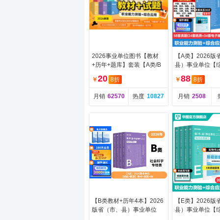
2026事业单位图书【教材
【A类】2026版
+历年+题库】套装【A类/B
县）事业单位【
类/C类/D类/E类自选】
测】教材+真题 4
20
88
￥
8折
￥
8折
月销
62570
热度
10827
月销
2508
【B类教材+历年4本】2026
【E类】2026版
版省（市、县）事业单位
县）事业单位【
（职业能力倾向测验+综合
测】教材+真题 4