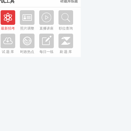
考试工具
砖题库练题
最新招考
照片调整
直播讲座
职位查询
试 题 库
时政热点
每日一练
刷 题 库