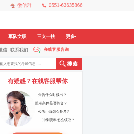
微信群
0551-63635866
市
黄山市
六安市
马鞍山
铜陵市
宿州市
芜湖市
宣城市
军队文职
三支一扶
更多
在线客服咨询
微信
联系我们
有疑惑？在线客服帮你
公告什么时候出？
报考条件是否符合？
公考小白怎么备考?
冲刺资料怎么领取？