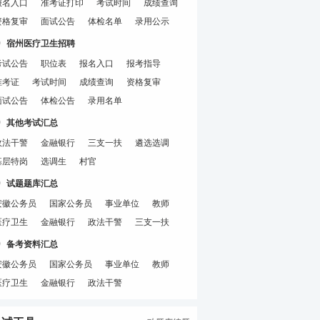
报名入口
准考证打印
考试时间
成绩查询
资格复审
面试公告
体检名单
录用公示
宿州医疗卫生招聘
考试公告
职位表
报名入口
报考指导
准考证
考试时间
成绩查询
资格复审
面试公告
体检公告
录用名单
其他考试汇总
政法干警
金融银行
三支一扶
遴选选调
基层特岗
选调生
村官
试题题库汇总
安徽公务员
国家公务员
事业单位
教师
医疗卫生
金融银行
政法干警
三支一扶
备考资料汇总
安徽公务员
国家公务员
事业单位
教师
医疗卫生
金融银行
政法干警