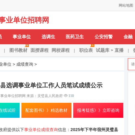
网站地图
事业单位招聘网
H：
安徽省
安庆市
蚌埠市
亳州市
巢湖市
池州市
滁州市
阜阳市
合肥市
H-X：
淮北市
淮南
员
事业单位
选调生
医药卫生
公安招警
金融
图书教材
面授课程
网校课程
职位表
试题库
直播
|
|
|
>
业单位
>
成绩查询
>
灵璧县选调事业单位工作人员笔试成绩公示
州事业单位招聘网
来源：灵璧县人民政府
110
在线试听
配套图书》》精选教材
报考疑惑》》立即咨询
政府提供以下
事业单位成绩查询
信息：
2025年下半年宿州灵璧县