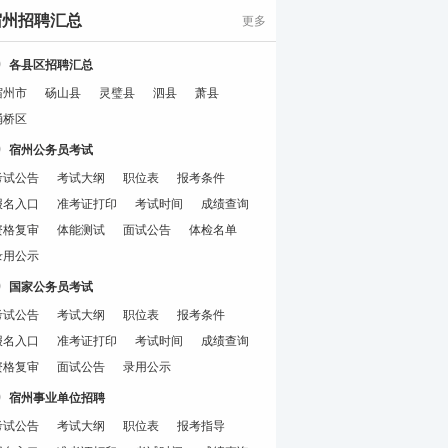
宿州招聘汇总
更多
各县区招聘汇总
宿州市
砀山县
灵璧县
泗县
萧县
埇桥区
宿州公务员考试
考试公告
考试大纲
职位表
报考条件
报名入口
准考证打印
考试时间
成绩查询
资格复审
体能测试
面试公告
体检名单
录用公示
国家公务员考试
考试公告
考试大纲
职位表
报考条件
报名入口
准考证打印
考试时间
成绩查询
资格复审
面试公告
录用公示
宿州事业单位招聘
考试公告
考试大纲
职位表
报考指导