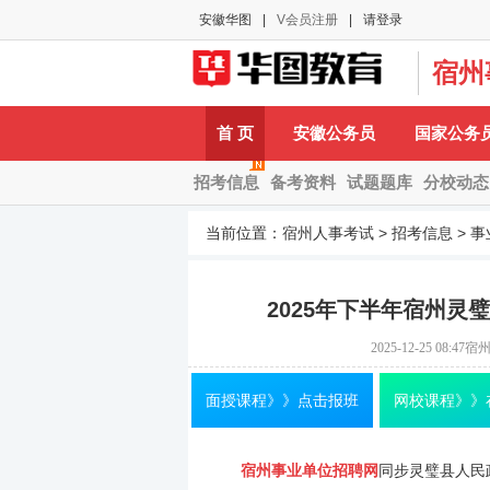
安徽华图
|
V会员注册
|
请登录
宿州
A-
首 页
安徽公务员
国家公务
招考信息
备考资料
试题题库
分校动态
当前位置：
宿州人事考试
>
招考信息
>
事
2025年下半年宿州
2025-12-25 08:47
宿
面授课程》》点击报班
网校课程》》
宿州事业单位招聘网
同步灵璧县人民