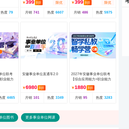
399
399
￥
8折
限优
￥
8折
限优
热度
79
月销
741
热度
6607
月销
486
热度
5975
业单位联考
安徽事业单位直通车2.0
2027年安徽事业单位联考
+职业能力
【综合应用能力+职业能力
训营-第二
倾向测验】C类智学私教畅
6980
1880
￥
8折
￥
8折
学营（含图书）
热度
4465
月销
101
热度
3349
月销
95
热度
3283
单位图书
更多事业单位网课