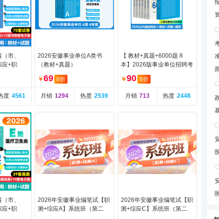
省（市、
2026安徽事业单位A类书
【 教材+真题+6000题 8
综应+职
（教材+真题）
本】2026版事业单位招聘考
本
试专用教材：公共基础知识
69
90
￥
8折
￥
8折
热度
4561
月销
1294
热度
2539
月销
713
热度
2448
省（市、
2026年安徽事业编笔试【职
2026年安徽事业编笔试【职
综应+职
测+综应A】系统班（第二
测+综应C】系统班（第二
本
期）（含图书）
期）（含图书）