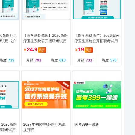
26版医疗卫
【医学基础题库】2026版医
【医学基础历年】2026版医
考试用书护
疗卫生系统公开招聘考试用
疗卫生系统公开招聘考试用
年真题及全
书医学基础知识必做题库
书医学基础知识历年真题及
24.9
19
￥
8折
￥
8折
（题本+解析）
全真模拟预测
热度
719
月销
793
热度
613
月销
733
热度
576
2026版医
2027年初级护师-医疗系统
医考399一课通
招聘考试用
提升班