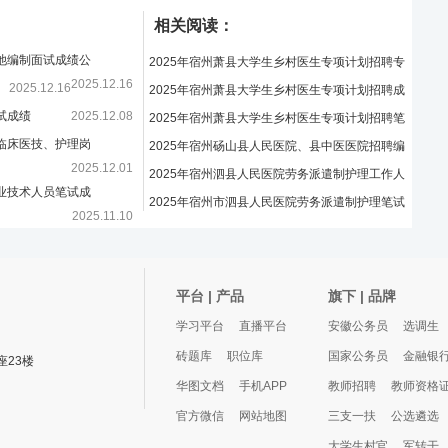
相关阅读：
转池编制面试成绩公
2025年宿州萧县大学生乡村医生专项计划招聘专
2025.12.16
2025.12.16
业测试成绩及最终
2025年宿州萧县大学生乡村医生专项计划招聘成
试成绩
2025.12.08
绩公布及成绩复核
2025年宿州萧县大学生乡村医生专项计划招聘笔
院临床医技、护理岗
试成绩公告
2025年宿州砀山县人民医院、县中医医院招聘编
2025.12.01
外人员面试成绩公
2025年宿州泗县人民医院劳务派遣制护理工作人
专业技术人员笔试成
员招聘综合成绩公
2025年宿州市泗县人民医院劳务派遣制护理笔试
2025.11.10
成绩公示
招聘面试成绩及最终
2025.11.10
平台 | 产品
旗下 | 品牌
学习平台
直播平台
安徽公务员
选调生
砖题库
职位库
国家公务员
金融银
23楼
华图文档
手机APP
教师招聘
教师资格
官方微信
网站地图
三支一扶
公选遴选
大学生村官
军转干