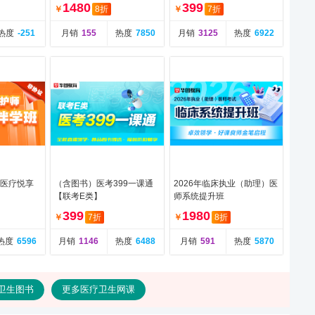
1480
399
￥
8折
￥
7折
热度
-251
月销
155
热度
7850
月销
3125
热度
6922
-医疗悦享
（含图书）医考399一课通
2026年临床执业（助理）医
【联考E类】
师系统提升班
399
1980
￥
7折
￥
8折
热度
6596
月销
1146
热度
6488
月销
591
热度
5870
卫生图书
更多医疗卫生网课