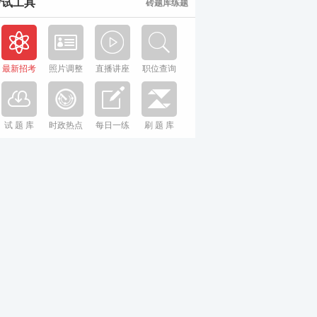
考试工具
砖题库练题
最新招考
照片调整
直播讲座
职位查询
试 题 库
时政热点
每日一练
刷 题 库