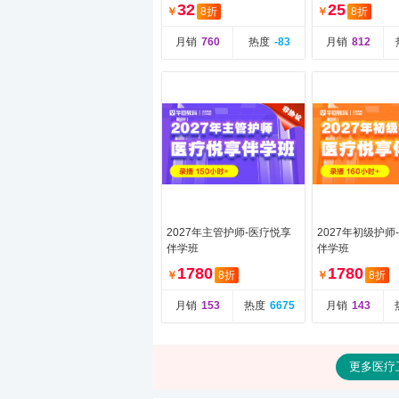
理学专业知识
书医学基础知识
32
25
￥
8折
￥
8折
月销
760
热度
-83
月销
812
2027年主管护师-医疗悦享
2027年初级护师
伴学班
伴学班
1780
1780
￥
8折
￥
8折
月销
153
热度
6675
月销
143
更多医疗