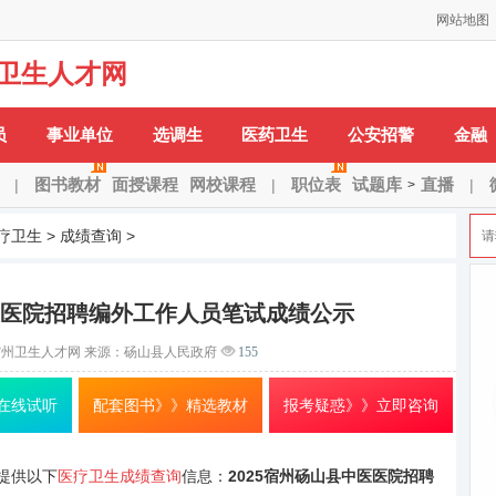
网站地图
卫生人才网
H：
安徽省
安庆市
蚌埠市
亳州市
巢湖市
池州市
滁州市
阜阳市
合肥市
H-X：
淮北市
淮南
员
事业单位
选调生
医药卫生
公安招警
金融
图书教材
面授课程
网校课程
职位表
试题库
直播
|
|
|
>
疗卫生
>
成绩查询
>
中医医院招聘编外工作人员笔试成绩公示
宿州卫生人才网
来源：砀山县人民政府
155
在线试听
配套图书》》精选教材
报考疑惑》》立即咨询
提供以下
医疗卫生成绩查询
信息：
2025宿州砀山县中医医院招聘