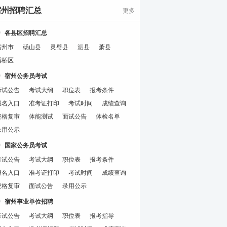
宿州招聘汇总
更多
各县区招聘汇总
宿州市
砀山县
灵璧县
泗县
萧县
埇桥区
宿州公务员考试
考试公告
考试大纲
职位表
报考条件
报名入口
准考证打印
考试时间
成绩查询
资格复审
体能测试
面试公告
体检名单
录用公示
国家公务员考试
考试公告
考试大纲
职位表
报考条件
报名入口
准考证打印
考试时间
成绩查询
资格复审
面试公告
录用公示
宿州事业单位招聘
考试公告
考试大纲
职位表
报考指导