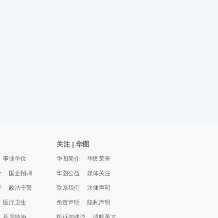
关注 | 华图
事业单位
华图简介
华图荣誉
行
国企招聘
华图公益
媒体关注
证
政法干警
联系我们
法律声明
医疗卫生
免责声明
隐私声明
基层特岗
投诉与建议
诚聘英才