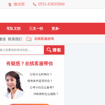
微信群
0551-63635866
市
黄山市
六安市
马鞍山
铜陵市
宿州市
芜湖市
宣城市
军队文职
三支一扶
更多
在线客服咨询
微信
联系我们
有疑惑？在线客服帮你
公告什么时候出？
报考条件是否符合？
公考小白怎么备考?
冲刺资料怎么领取？