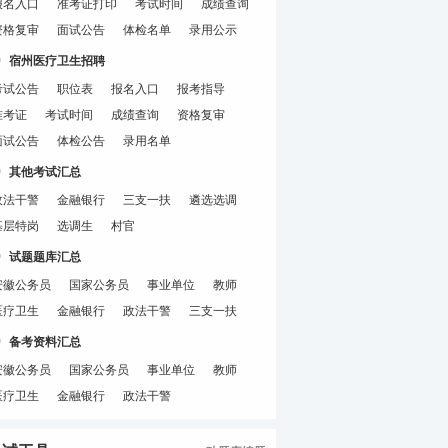
报名入口
准考证打印
考试时间
成绩查询
资格复审
面试公告
体检名单
录用公示
宿州医疗卫生招聘
考试公告
职位表
报名入口
报考指导
准考证
考试时间
成绩查询
资格复审
面试公告
体检公告
录用名单
其他考试汇总
政法干警
金融银行
三支一扶
遴选选调
基层特岗
选调生
村官
试题题库汇总
安徽公务员
国家公务员
事业单位
教师
医疗卫生
金融银行
政法干警
三支一扶
备考资料汇总
安徽公务员
国家公务员
事业单位
教师
医疗卫生
金融银行
政法干警