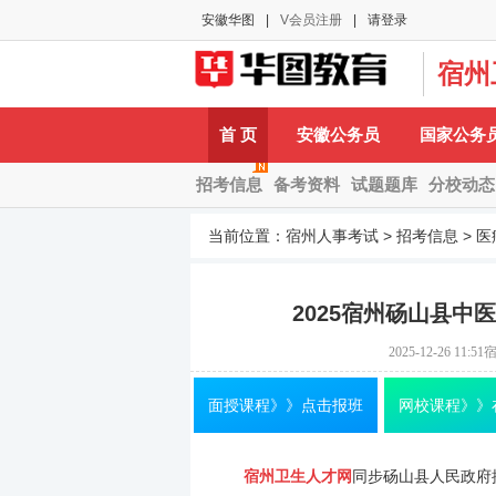
安徽华图
|
V会员注册
|
请登录
宿州
A-
首 页
安徽公务员
国家公务
招考信息
备考资料
试题题库
分校动态
当前位置：
宿州人事考试
>
招考信息
>
医
2025宿州砀山县
2025-12-26 11:51
面授课程》》点击报班
网校课程》》
宿州卫生人才网
同步砀山县人民政府