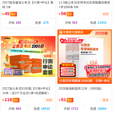
2027版安徽省公务员【行测+申论】教
11.0版公务员录用考试名师微魔块教材
材 2本
+常识88条 8本
45
59
￥
8折
￥
8折
特荐
月销
169
热度
-275
月销
563
热度
21933
2027版公务员5100题【行测+申论】
2026版领航题库12本（3000题）
14本（送3个月会员+课+纸质解析）
118
51
￥
9折
特荐
￥
8折
题库
月销
464
热度
19532
月销
1713
热度
16004