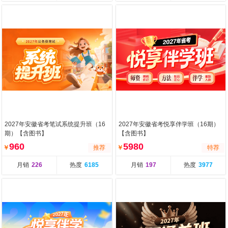
2027年安徽省考笔试系统提升班（16
2027年安徽省考悦享伴学班（16期）
期）【含图书】
【含图书】
960
5980
￥
推荐
￥
特荐
月销
226
热度
6185
月销
197
热度
3977