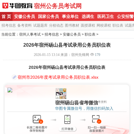
宿州公务员考试网
首 页
安徽公务员
国家公务员
事业单位
选调生
医药卫生
公安招警
招考信息
备考资料
试题题库
分校动态
图书教材
面授课程
网校课程
职位表
试题
当前位置：
宿州人事考试
>
招考信息
>
安徽公务员
>
职位表
>
2026年宿州砀山县考试录用公务员职位表
2026-01-15 13:14
来源：宿州先锋网
179
2026年宿州砀山县考试录用公务员职位表
宿州市2026年度考试录用公务员职位表.xlsx
宿州砀山县省考微信
了解最新考试资讯,考情考务和备考资料
华图专属微信号，用微信扫码加入