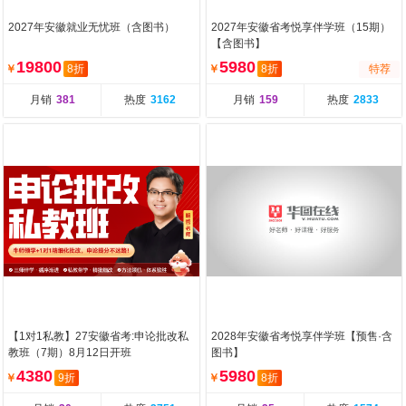
2027年安徽就业无忧班（含图书）
2027年安徽省考悦享伴学班（15期）
【含图书】
19800
5980
￥
8折
￥
8折
特荐
月销
381
热度
3162
月销
159
热度
2833
【1对1私教】27安徽省考:申论批改私
2028年安徽省考悦享伴学班【预售·含
教班（7期）8月12日开班
图书】
4380
5980
￥
9折
￥
8折