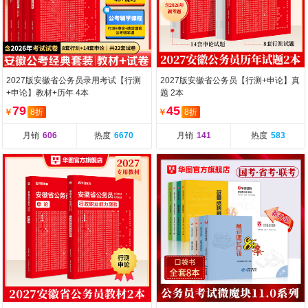
2027版安徽省公务员录用考试【行测
2027版安徽省公务员【行测+申论】真
+申论】教材+历年 4本
题 2本
79
45
￥
8折
￥
8折
月销
606
热度
6670
月销
141
热度
583