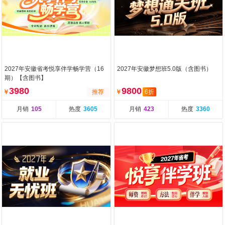
2027年安徽省考悦享伴学畅学营（16
2027年安徽梦想班5.0版（含图书）
期）【含图书】
3980
9800
￥
推荐
￥
6折
月销
105
热度
3605
月销
423
热度
3360