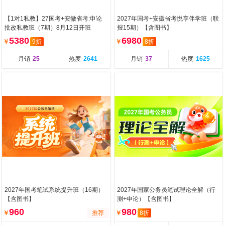
【1对1私教】27国考+安徽省考:申论
2027年国考+安徽省考悦享伴学班（联
批改私教班（7期）8月12日开班
报15期）【含图书】
5380
6980
￥
9折
￥
8折
月销
25
热度
2641
月销
37
热度
1625
2027年国考笔试系统提升班（16期）
2027年国家公务员笔试理论全解（行
【含图书】
测+申论）【含图书】
960
980
￥
推荐
￥
8折