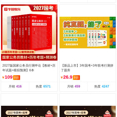
2027版国家公务员行测申论【教材+历
【新品上市】3年国考+3年联考行测拼
年试题+模拟预测】6本
了题库
109
26.9
￥
8折
￥
8折
月销
416
热度
6571
月销
459
热度
4247