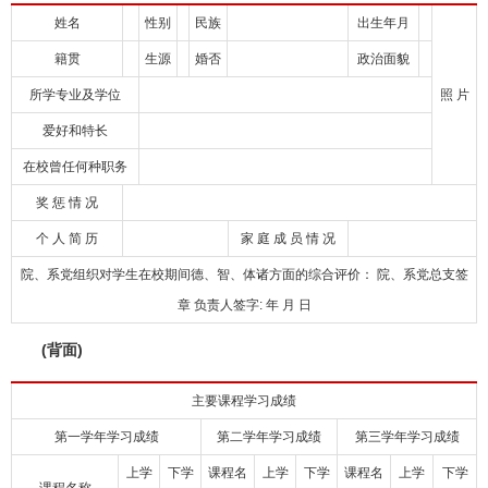
姓名
性别
民族
出生年月
籍贯
生源
婚否
政治面貌
所学专业及学位
照 片
爱好和特长
在校曾任何种职务
奖 惩 情 况
个 人 简 历
家 庭 成 员 情 况
院、系党组织对学生在校期间德、智、体诸方面的综合评价： 院、系党总支签
章 负责人签字: 年 月 日
(背面)
主要课程学习成绩
第一学年学习成绩
第二学年学习成绩
第三学年学习成绩
上学
下学
课程名
上学
下学
课程名
上学
下学