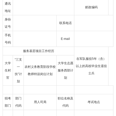
通讯
邮政编码
地址
身份
联系电话
证号
手机
E-mail
号码
服务基层项目工作经历
在军队服役5年（含）
“三支
大学
大学生志愿
以上的高校毕业生退役
一
农村义务教育阶段学校
生村
服务西部计
士兵
扶”计
教师特设岗位计划
官
划
划
招考
部门
职位名称及
用人司局
考试地点
部门
代码
代码