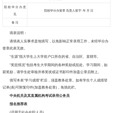
院 校 毕 分 办 意
院校毕分办签章 负责人签字: 年 月 日
见
备 注
填表说明：
请填表人实事求是地填写，以免影响正常录用工作，未经毕分办
签章此表无效。
“生源”指大学生上大学前户口所在的省、自治区、直辖市。
“奖惩情况”包括考生大学期间的各种奖励或惩处。学习期间，如
获奖励，请学生处审核并将奖状或证书影印件加盖公章后附上。
填写本表“学习成绩”栏后，须盖教务处章。如有学生个人成绩登
记单(表)可附复印件(加盖教务处章)，免填此栏。
中央机关及其直属机构考试录用公务员
报名推荐表
(适用于社会在职人员)