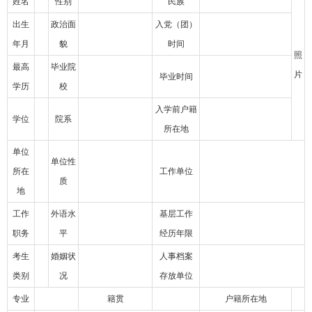
姓名
性别
民族
出生
政治面
入党（团）
年月
貌
时间
照
最高
毕业院
片
毕业时间
学历
校
入学前户籍
学位
院系
所在地
单位
单位性
所在
工作单位
质
地
工作
外语水
基层工作
职务
平
经历年限
考生
婚姻状
人事档案
类别
况
存放单位
专业
籍贯
户籍所在地