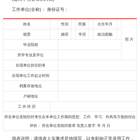
工作单位(全称)： 身份证号：
姓名
性别
民族
出生年月
籍贯
婚否
学历
政治面貌
照 片
毕业院校
所学专业及学位
在现单位担任职务
在现单位工作起止时间
档案存放地点
户籍地址
工 作 经 历
所在单位党组织对考生在本单位工作期间思想、工作、学习、作风等方面的综合
评价： 所在单位党组织签章 负责人签字: 年 月 日
填表说明：请填表人实事求是地填写，以免影响正常录用工作，