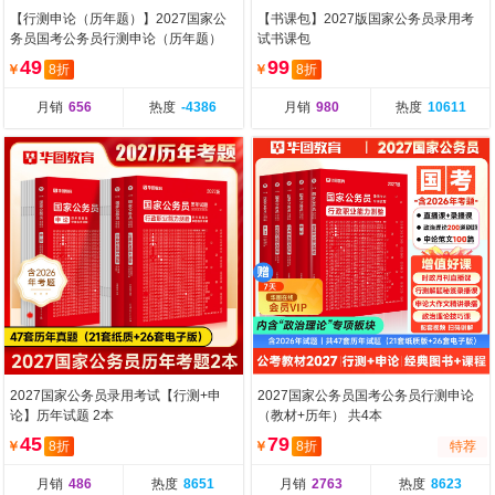
【行测申论（历年题）】2027国家公
【书课包】2027版国家公务员录用考
务员国考公务员行测申论（历年题）
试书课包
共2本
49
99
￥
8折
￥
8折
月销
656
热度
-4386
月销
980
热度
10611
2027国家公务员录用考试【行测+申
2027国家公务员国考公务员行测申论
论】历年试题 2本
（教材+历年） 共4本
45
79
￥
8折
￥
8折
特荐
月销
486
热度
8651
月销
2763
热度
8623