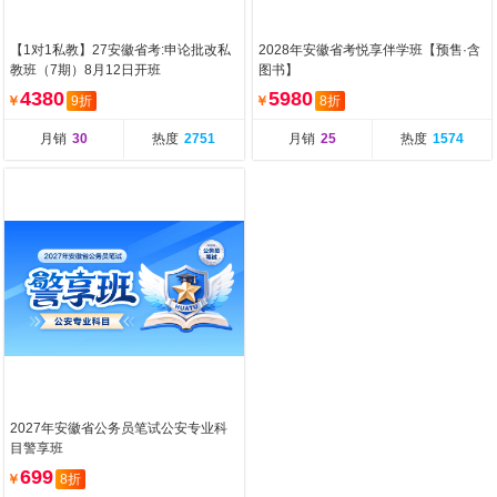
【1对1私教】27安徽省考:申论批改私
2028年安徽省考悦享伴学班【预售·含
教班（7期）8月12日开班
图书】
4380
5980
￥
9折
￥
8折
月销
30
热度
2751
月销
25
热度
1574
2027年安徽省公务员笔试公安专业科
目警享班
699
￥
8折