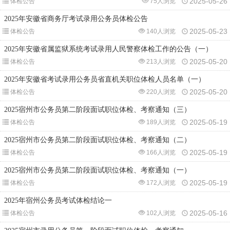
2025-05-26
体检公告
75人浏览
2025年安徽省商务厅考试录用公务员体检公告
2025-05-23
体检公告
140人浏览
2025年安徽省属监狱系统考试录用人民警察体检工作的公告（一）
2025-05-20
体检公告
213人浏览
2025年安徽省考试录用公务员省直机关职位体检人员名单（一）
2025-05-20
体检公告
220人浏览
2025宿州市公务员第二阶段面试职位体检、考察通知（三）
2025-05-19
体检公告
189人浏览
2025宿州市公务员第二阶段面试职位体检、考察通知（二）
2025-05-19
体检公告
166人浏览
2025宿州市公务员第二阶段面试职位体检、考察通知（一）
2025-05-19
体检公告
172人浏览
2025年宿州公务员考试体检结论一
2025-05-16
体检公告
102人浏览