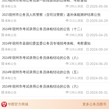
2025宿州市录用公务员第一阶段面试职位体检、考察通知
2025-05-06
体检公告
180人浏览
2025宿州市公务员人民警察（含司法警察）递补体能测评结果公告
2025-04-29
体检公告
213人浏览
2024年宿州市考试录用公务员体检结论的公告（十二）
2025-04-25
体检公告
198人浏览
2024年宿州市县级纪委监委公务员专项招考体检、考察通知
2024-09-24
体检公告
124人浏览
2024年宿州市考试录用公务员体检结论的公告（八）
2024-06-20
体检公告
136人浏览
2024年宿州市考试录用公务员体检结论的公告（五）
2024-05-31
体检公告
124人浏览
2024年宿州市考试录用公务员体检结论的公告（六）
2024-05-31
体检公告
139人浏览
华图官方商城
更多公务员图书