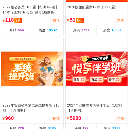
2027版公务员5100题【行测+申论】
2026版领航题库12本（3000题）
14本（送3个月会员+课+纸质解析）
118
51
￥
9折
特荐
￥
8折
题库
月销
464
热度
19532
月销
1713
热度
16004
2027年安徽省考笔试系统提升班（16
2027年安徽省考悦享伴学班（16期）
期）【含图书】
【含图书】
960
5980
￥
推荐
￥
特荐
月销
226
热度
6185
月销
197
热度
3977