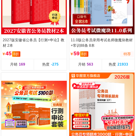
2027版安徽省公务员【行测+申论】教
11.0版公务员录用考试名师微魔块教材
材 2本
+常识88条 8本
45
59
￥
8折
￥
8折
特荐
月销
169
热度
-275
月销
563
热度
21933