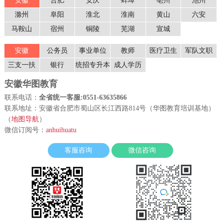
安徽
合肥
安庆
蚌埠
亳州
池州
滁州
阜阳
淮北
淮南
黄山
六安
马鞍山
宿州
铜陵
芜湖
宣城
安徽
公务员
事业单位
教师
医疗卫生
军队文职
三支一扶
银行
统招专升本
成人学历
安徽华图教育
联系电话：
全省统一客服:0551-63635866
联系地址：安徽省合肥市蜀山区长江西路814号（华图教育培训基地）
（
地图导航
）
微信订阅号：
anhuihuatu
客服咨询
微信咨询