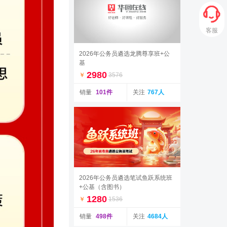
客服
2026年公务员遴选龙腾尊享班+公
基
2980
￥
3576
销量
101件
关注
767人
2026年公务员遴选笔试鱼跃系统班
+公基（含图书）
1280
￥
1536
销量
498件
关注
4684人