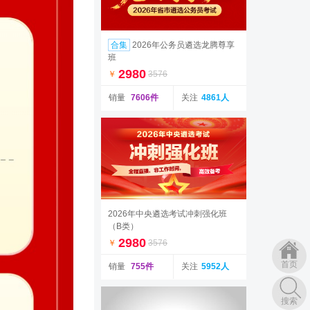
合集
2026年公务员遴选龙腾尊享
班
2980
￥
3576
销量
7606件
关注
4861人
2026年中央遴选考试冲刺强化班
（B类）
2980
￥
3576
首页
销量
755件
关注
5952人
搜索