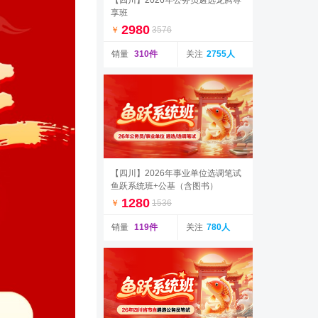
享班
2980
￥
3576
销量
310件
关注
2755人
【四川】2026年事业单位选调笔试
鱼跃系统班+公基（含图书）
1280
￥
1536
销量
119件
关注
780人