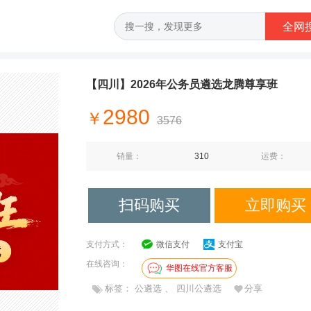
【四川】2026年公务员遴选龙腾尊享班
2980
￥
3576
销量：
310
运费：
扫码购买
立即购买
支付方式：
微信支付
支付宝
在线咨询：
华图在线官方客服
标签：
公遴选
、
四川公遴选
分享