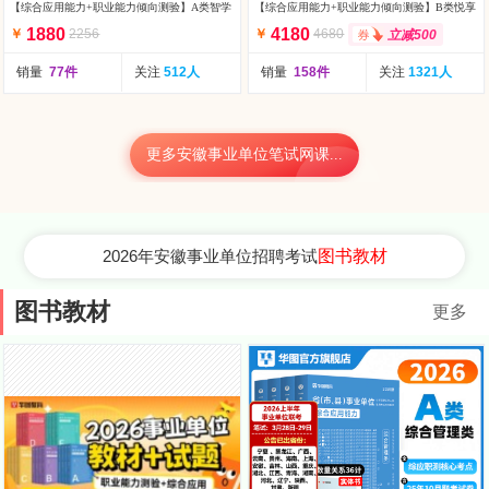
【综合应用能力+职业能力倾向测验】A类智学
【综合应用能力+职业能力倾向测验】B类悦享
私教畅学营（含图书）
伴学班-第1期（
1880
4180
￥
2256
￥
4680
立减500
销量
77件
关注
512人
销量
158件
关注
1321人
更多安徽事业单位笔试网课...
2026年安徽事业单位招聘考试
图书教材
图书教材
更多