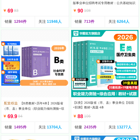
版事业单位招聘考试专用教材：公共基础知识
69
90
￥
83
￥
108
销量
1294件
关注
11946人
销量
713件
关注
6264人
【E类】2026版省（市、县）事业单位【综应
配套权益
【B类教材+历年4本】2026版省
+职测】教材+真题 4本
（市、县）事业单位（职业能力倾向测验+综
合应用能力）教材
69.9
88
￥
84
￥
106
销量
1495件
关注
13704人
销量
2435件
关注
13277人