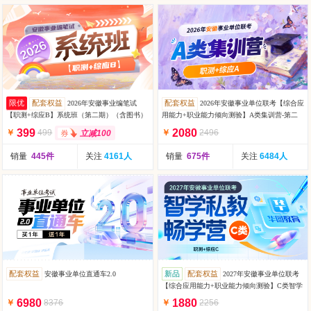
限优
配套权益
配套权益
2026年安徽事业编笔试
2026年安徽事业单位联考【综合应
【职测+综应B】系统班（第二期）（含图书）
用能力+职业能力倾向测验】A类集训营-第二
期（含图书）
399
2080
￥
499
￥
2496
立减100
销量
445件
关注
4161人
销量
675件
关注
6484人
配套权益
新品
配套权益
安徽事业单位直通车2.0
2027年安徽事业单位联考
【综合应用能力+职业能力倾向测验】C类智学
私教畅学营（含图书）
6980
1880
￥
8376
￥
2256