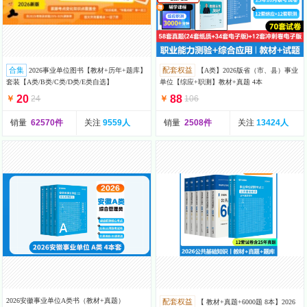
合集
配套权益
2026事业单位图书【教材+历年+题库】
【A类】2026版省（市、县）事业
套装【A类/B类/C类/D类/E类自选】
单位【综应+职测】教材+真题 4本
20
88
￥
24
￥
106
销量
62570件
关注
9559人
销量
2508件
关注
13424人
2026安徽事业单位A类书（教材+真题）
配套权益
【 教材+真题+6000题 8本】2026