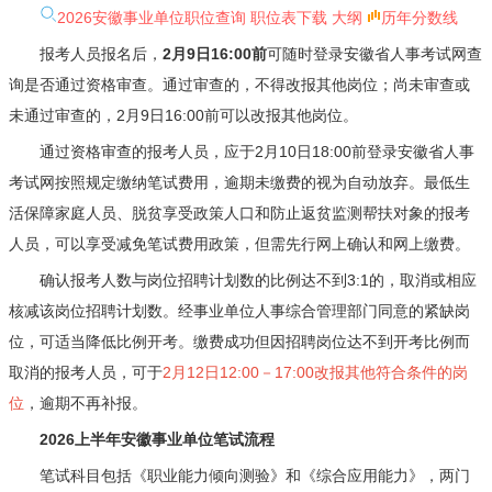
2026安徽事业单位职位查询
职位表下载
大纲
历年分数线
报考人员报名后，
2月9日16:00前
可随时登录安徽省人事考试网查
询是否通过资格审查。通过审查的，不得改报其他岗位；尚未审查或
未通过审查的，2月9日16:00前可以改报其他岗位。
通过资格审查的报考人员，应于2月10日18:00前登录安徽省人事
考试网按照规定缴纳笔试费用，逾期未缴费的视为自动放弃。最低生
活保障家庭人员、脱贫享受政策人口和防止返贫监测帮扶对象的报考
人员，可以享受减免笔试费用政策，但需先行网上确认和网上缴费。
确认报考人数与岗位招聘计划数的比例达不到3:1的，取消或相应
核减该岗位招聘计划数。经事业单位人事综合管理部门同意的紧缺岗
位，可适当降低比例开考。缴费成功但因招聘岗位达不到开考比例而
取消的报考人员，可于
2月12日12:00－17:00改报其他符合条件的岗
位
，逾期不再补报。
2026上半年安徽事业单位笔试流程
笔试科目包括《职业能力倾向测验》和《综合应用能力》，两门