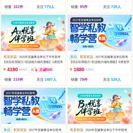
销量
101件
关注
775人
销量
95件
关注
729人
配套权益
新品
配套权益
2026年安徽事业单位下半年联考
2027年安徽事业单位联考
【综合应用能力+职业能力倾向测验】A类悦享
【综合应用能力+职业能力倾向测验】B类智学
伴学班-第1期（
私教畅学营（含图书）
4180
1880
￥
4680
￥
2256
立减500
销量
210件
关注
1487人
销量
78件
关注
529人
新品
配套权益
配套权益
2027年安徽事业单位联考
2026年安徽事业单位下半年联考