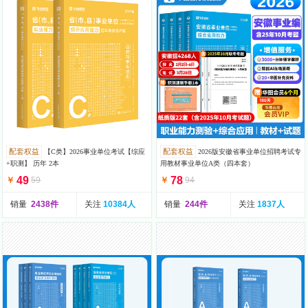
配套权益
配套权益
【C类】2026事业单位考试【综应
2026版安徽省事业单位招聘考试专
+职测】 历年 2本
用教材事业单位A类（四本套）
49
78
￥
59
￥
94
销量
2438件
关注
10384人
销量
244件
关注
1837人