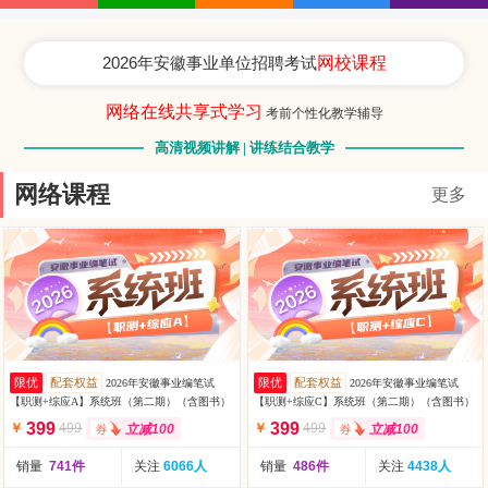
2026年安徽事业单位招聘考试
网校课程
网络在线共享式学习
考前个性化教学辅导
高清视频讲解 | 讲练结合教学
网络课程
更多
限优
配套权益
限优
配套权益
2026年安徽事业编笔试
2026年安徽事业编笔试
【职测+综应A】系统班（第二期）（含图书）
【职测+综应C】系统班（第二期）（含图书）
399
399
￥
499
￥
499
立减100
立减100
销量
741件
关注
6066人
销量
486件
关注
4438人