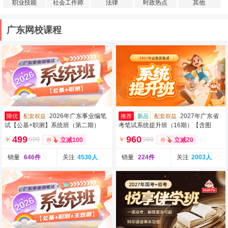
职业技能
社会工作师
法律
时政热点
其他
广东网校课程
2026年广东事业编笔
2027年广东省
限优
配套权益
推荐
新品
配套权益
试【公基+职测】系统班（第二期）
考笔试系统提升班（16期）【含图
（含图书）
书】
499
960
￥
599
￥
980
立减100
立减20
销量
646件
关注
4530人
销量
224件
关注
2003人