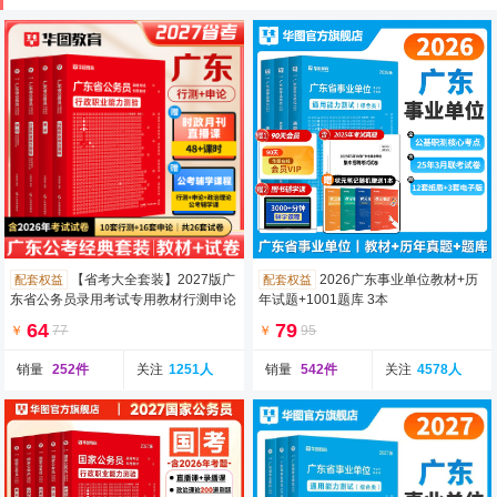
【省考大全套装】2027版广
2026广东事业单位教材+历
配套权益
配套权益
东省公务员录用考试专用教材行测申论
年试题+1001题库 3本
教材+真题 4本
64
79
￥
77
￥
95
销量
252件
关注
1251人
销量
542件
关注
4578人