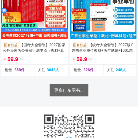
【国考大全套装】2027国家
【统考大全套装】2027版广
配套权益
配套权益
公务员国考公务员行测申论（教材+真
东省事业单位教材+历年试题+1001题
题） 共4本
库 3本
59.9
59.9
￥
72
￥
72
销量
368件
关注
3042人
销量
326件
关注
248人
更多广东图书...