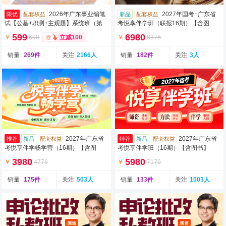
2026年广东事业编笔
2027年国考+广东省
限优
配套权益
新品
配套权益
试【公基+职测+主观题】系统班（第
考悦享伴学班（联报16期）【含图
二期）（含图书）
书】
599
6980
￥
699
￥
8376
立减100
销量
269件
关注
2166人
销量
182件
关注
3人
2027年广东省
2027年广东省
推荐
新品
配套权益
特荐
新品
配套权益
考悦享伴学畅学营（16期）【含图
考悦享伴学班（16期）【含图书】
书】
3980
5980
￥
4776
￥
7176
销量
175件
关注
503人
销量
133件
关注
1003人