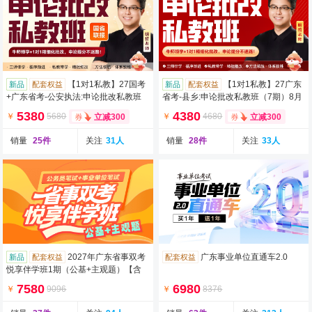
【1对1私教】27国考
【1对1私教】27广东
新品
配套权益
新品
配套权益
+广东省考-公安执法:申论批改私教班
省考-县乡:申论批改私教班（7期）8月
（7期）8月12日开班
12日开班
5380
4380
￥
5680
￥
4680
立减300
立减300
销量
25件
关注
31人
销量
28件
关注
33人
2027年广东省事双考
广东事业单位直通车2.0
新品
配套权益
配套权益
悦享伴学班1期（公基+主观题）【含
图书】
7580
6980
￥
9096
￥
8376