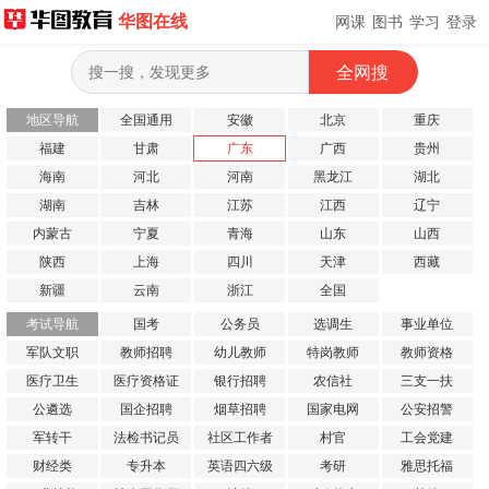
华图在线
网课
图书
学习
登录
地区导航
全国通用
安徽
北京
重庆
福建
甘肃
广东
广西
贵州
海南
河北
河南
黑龙江
湖北
湖南
吉林
江苏
江西
辽宁
内蒙古
宁夏
青海
山东
山西
陕西
上海
四川
天津
西藏
新疆
云南
浙江
全国
考试导航
国考
公务员
选调生
事业单位
军队文职
教师招聘
幼儿教师
特岗教师
教师资格
医疗卫生
医疗资格证
银行招聘
农信社
三支一扶
公遴选
国企招聘
烟草招聘
国家电网
公安招警
军转干
法检书记员
社区工作者
村官
工会党建
财经类
专升本
英语四六级
考研
雅思托福