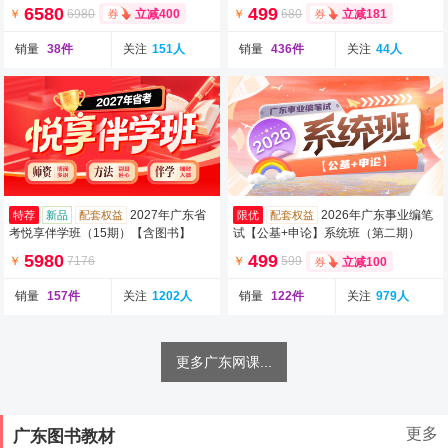
6580
499
￥
6980
￥
680
立减400
立减181
销量
38件
关注
151人
销量
436件
关注
44人
2027年广东省
2026年广东事业编笔
特荐
新品
配套权益
限优
配套权益
考悦享伴学班（15期）【含图书】
试【公基+申论】系统班（第二期）
（含图书）
5980
499
￥
7176
￥
599
立减100
销量
157件
关注
1202人
销量
122件
关注
979人
更多广东网课...
更多
广东图书教材