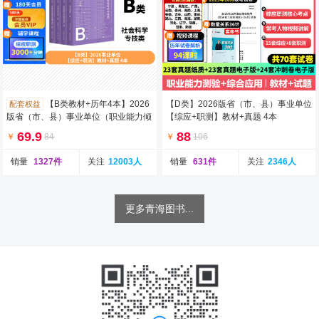
【B类教材+历年4本】2026
【D类】2026版省（市、县）事业单位
配套权益
版省（市、县）事业单位（职业能力倾
【综应+职测】教材+真题 4本
向测验+综合应用能力）教材
69.9
88
￥
84
￥
106
销量
1327件
关注
12003人
销量
631件
关注
2346人
更多青海图书...