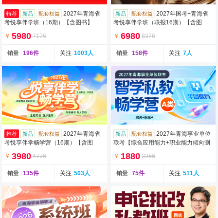
2027年青海省
2027年国考+青海省
特荐
新品
配套权益
新品
配套权益
考悦享伴学班（16期）【含图书】
考悦享伴学班（联报16期）【含图
书】
5980
6980
￥
7176
￥
8376
销量
196件
关注
1003人
销量
158件
关注
7人
2027年青海省
2027年青海事业单位
推荐
新品
配套权益
新品
配套权益
考悦享伴学畅学营（16期）【含图
联考【综合应用能力+职业能力倾向测
书】
验】A类智学私教畅学营（含图书）
3980
1880
￥
4776
￥
2256
销量
135件
关注
503人
销量
75件
关注
511人