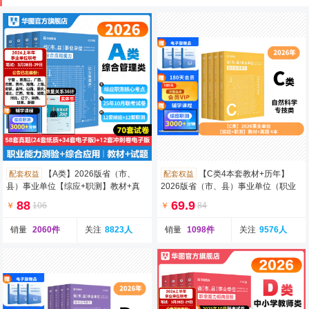
【A类】2026版省（市、
【C类4本套教材+历年】
配套权益
配套权益
县）事业单位【综应+职测】教材+真
2026版省（市、县）事业单位（职业
题 4本
能力倾向测验+综合应用能力）教
88
69.9
￥
106
￥
84
销量
2060件
关注
8823人
销量
1098件
关注
9576人