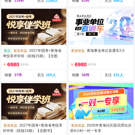
销量
139件
关注
1108人
销量
83件
关注
590人
2027年国考+青海省
青海事业单位直通车2.0
新品
配套权益
配套权益
考悦享伴学班（联报15期）【含图
书】
6980
6980
￥
8376
￥
8376
销量
37件
关注
105人
销量
58件
关注
331人
2027年国考+青海省考悦享
2026年青海社区面试理论决
配套权益
配套权益
伴学班（联报14期）【含图书】
胜9小时一对一专享