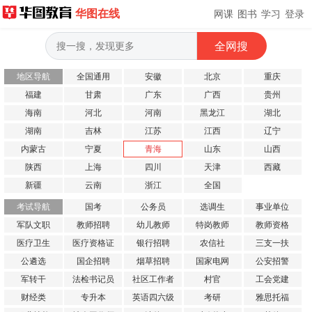
华图在线
网课
图书
学习
登录
地区导航
全国通用
安徽
北京
重庆
福建
甘肃
广东
广西
贵州
海南
河北
河南
黑龙江
湖北
湖南
吉林
江苏
江西
辽宁
内蒙古
宁夏
青海
山东
山西
陕西
上海
四川
天津
西藏
新疆
云南
浙江
全国
考试导航
国考
公务员
选调生
事业单位
军队文职
教师招聘
幼儿教师
特岗教师
教师资格
医疗卫生
医疗资格证
银行招聘
农信社
三支一扶
公遴选
国企招聘
烟草招聘
国家电网
公安招警
军转干
法检书记员
社区工作者
村官
工会党建
财经类
专升本
英语四六级
考研
雅思托福