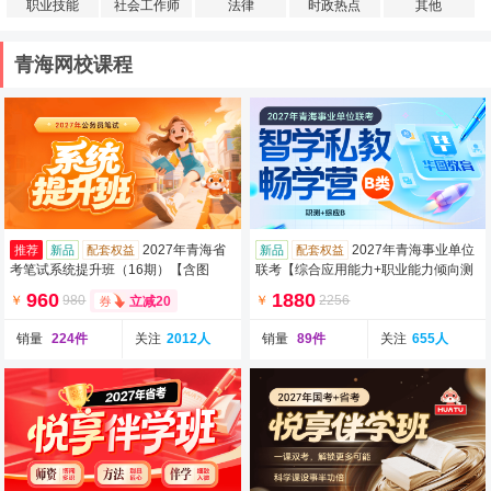
职业技能
社会工作师
法律
时政热点
其他
青海网校课程
2027年青海省
2027年青海事业单位
推荐
新品
配套权益
新品
配套权益
考笔试系统提升班（16期）【含图
联考【综合应用能力+职业能力倾向测
书】
验】B类智学私教畅学营（含图书）
960
1880
￥
980
￥
2256
立减20
销量
224件
关注
2012人
销量
89件
关注
655人