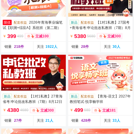
2026年青海事业编笔
【1对1私教】27国考
限优
配套权益
新品
配套权益
试【职测+综应A】系统班（第二期）
+青海省考:申论批改私教班（7期）8月
（含图书）
12日开班
399
5380
￥
499
￥
5680
立减100
立减300
销量
218件
关注
1922人
销量
28件
关注
30人
【1对1私教】27青海
【青海-语文】2027年
新品
配套权益
新品
配套权益
省考:申论批改私教班（7期）8月12日
教招笔试·悦享畅学班
开班
4380
499
￥
4680
￥
680
立减300
立减181
销量
27件
关注
21人
销量
428件
关注
33人