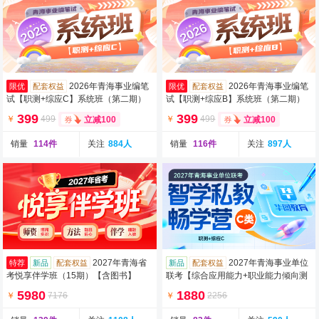
2026年青海事业编笔
2026年青海事业编笔
限优
配套权益
限优
配套权益
试【职测+综应C】系统班（第二期）
试【职测+综应B】系统班（第二期）
（含图书）
（含图书）
399
399
￥
499
￥
499
立减100
立减100
销量
114件
关注
884人
销量
116件
关注
897人
2027年青海省
2027年青海事业单位
特荐
新品
配套权益
新品
配套权益
考悦享伴学班（15期）【含图书】
联考【综合应用能力+职业能力倾向测
验】C类智学私教畅学营（含图书）
5980
1880
￥
7176
￥
2256