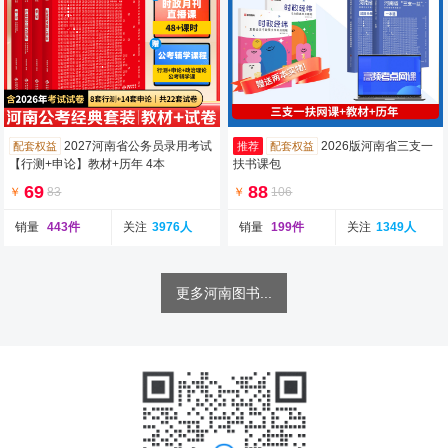
2027河南省公务员录用考试
2026版河南省三支一
配套权益
推荐
配套权益
【行测+申论】教材+历年 4本
扶书课包
69
88
￥
83
￥
106
销量
443件
关注
3976人
销量
199件
关注
1349人
更多河南图书...