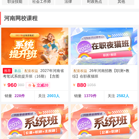
职业技能
社会工作师
法律
时政热点
其他
河南网校课程
2027年河南省
26年河南招教【职测+教
推荐
新品
配套权益
配套权益
考笔试系统提升班（16期）【含图
综】在职夜猫班
书】
960
880
￥
980
￥
1056
立减20
销量
228件
关注
2003人
销量
1370件
关注
2582人