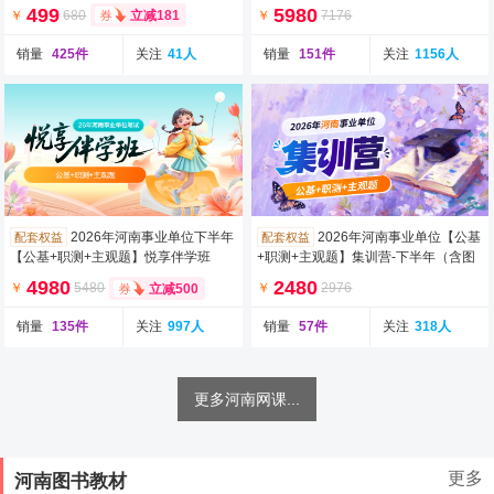
499
5980
￥
680
￥
7176
立减181
销量
425件
关注
41人
销量
151件
关注
1156人
2026年河南事业单位下半年
2026年河南事业单位【公基
配套权益
配套权益
【公基+职测+主观题】悦享伴学班
+职测+主观题】集训营-下半年（含图
（含图书）
书）
4980
2480
￥
5480
￥
2976
立减500
销量
135件
关注
997人
销量
57件
关注
318人
更多河南网课...
更多
河南图书教材