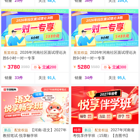
销量
25件
关注
48人
销量
36件
关注
104人
2026年河南社区面试理论决
2026年河南社区面试理论决
配套权益
配套权益
胜6小时一对一专享
胜9小时一对一专享
3780
5280
￥
3980
￥
5580
立减200
立减300
销量
33件
关注
91人
销量
34件
关注
95人
【河南-语文】2027年
2027年河南省
新品
配套权益
特荐
新品
配套权益
教招笔试·悦享畅学班
考悦享伴学班（15期）【含图书】