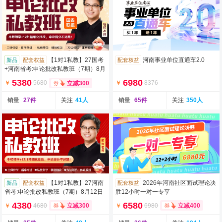
【1对1私教】27国考
河南事业单位直通车2.0
新品
配套权益
配套权益
+河南省考:申论批改私教班（7期）8月
12日开班
5380
6980
￥
5680
￥
8376
立减300
销量
27件
关注
41人
销量
65件
关注
350人
【1对1私教】27河南
2026年河南社区面试理论决
新品
配套权益
配套权益
省考:申论批改私教班（7期）8月12日
胜12小时一对一专享
开班
4380
6580
￥
4680
￥
6980
立减300
立减400