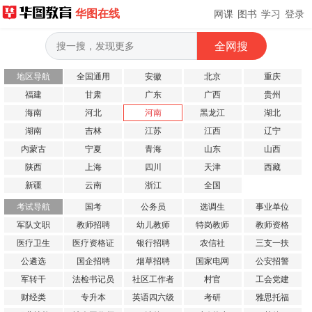
华图在线
网课
图书
学习
登录
地区导航
全国通用
安徽
北京
重庆
福建
甘肃
广东
广西
贵州
海南
河北
河南
黑龙江
湖北
湖南
吉林
江苏
江西
辽宁
内蒙古
宁夏
青海
山东
山西
陕西
上海
四川
天津
西藏
新疆
云南
浙江
全国
考试导航
国考
公务员
选调生
事业单位
军队文职
教师招聘
幼儿教师
特岗教师
教师资格
医疗卫生
医疗资格证
银行招聘
农信社
三支一扶
公遴选
国企招聘
烟草招聘
国家电网
公安招警
军转干
法检书记员
社区工作者
村官
工会党建
财经类
专升本
英语四六级
考研
雅思托福