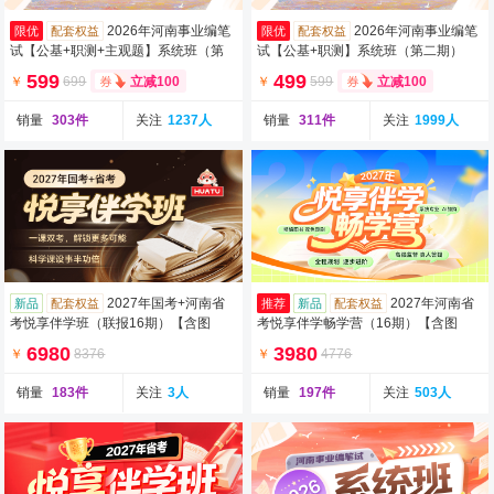
2026年河南事业编笔
2026年河南事业编笔
限优
配套权益
限优
配套权益
试【公基+职测+主观题】系统班（第
试【公基+职测】系统班（第二期）
二期）（含图书）
（含图书）
599
499
￥
699
￥
599
立减100
立减100
销量
303件
关注
1237人
销量
311件
关注
1999人
2027年国考+河南省
2027年河南省
新品
配套权益
推荐
新品
配套权益
考悦享伴学班（联报16期）【含图
考悦享伴学畅学营（16期）【含图
书】
书】
6980
3980
￥
8376
￥
4776
销量
183件
关注
3人
销量
197件
关注
503人