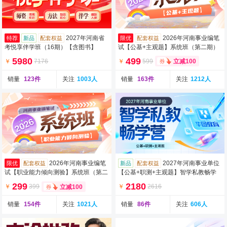
2027年河南省
2026年河南事业编笔
特荐
新品
配套权益
限优
配套权益
考悦享伴学班（16期）【含图书】
试【公基+主观题】系统班（第二期）
（含图书）
5980
499
￥
7176
￥
599
立减100
销量
123件
关注
1003人
销量
163件
关注
1212人
2026年河南事业编笔
2027年河南事业单位
限优
配套权益
新品
配套权益
试【职业能力倾向测验】系统班（第二
【公基+职测+主观题】智学私教畅学
期）（含图书）
营（含图书）
299
2180
￥
399
￥
2616
立减100
销量
154件
关注
1021人
销量
86件
关注
606人