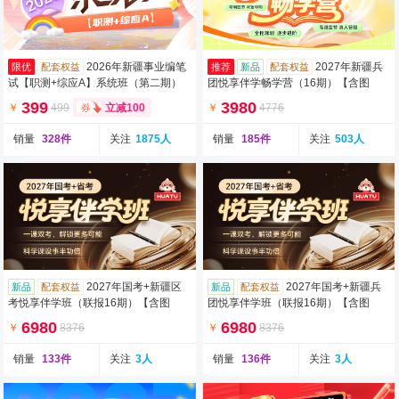
2026年新疆事业编笔
2027年新疆兵
限优
配套权益
推荐
新品
配套权益
试【职测+综应A】系统班（第二期）
团悦享伴学畅学营（16期）【含图
（含图书）
书】
399
3980
￥
499
￥
4776
立减100
销量
328件
关注
1875人
销量
185件
关注
503人
2027年国考+新疆区
2027年国考+新疆兵
新品
配套权益
新品
配套权益
考悦享伴学班（联报16期）【含图
团悦享伴学班（联报16期）【含图
书】
书】
6980
6980
￥
8376
￥
8376
销量
133件
关注
3人
销量
136件
关注
3人