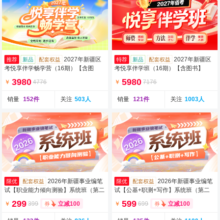
2027年新疆区
2027年新疆区
推荐
新品
配套权益
特荐
新品
配套权益
考悦享伴学畅学营（16期）【含图
考悦享伴学班（16期）【含图书】
书】
3980
5980
￥
4776
￥
7176
销量
152件
关注
503人
销量
121件
关注
1003人
2026年新疆事业编笔
2026年新疆事业编笔
限优
配套权益
限优
配套权益
试【职业能力倾向测验】系统班（第二
试【公基+职测+写作】系统班（第二
期）（含图书）
期）（含图书）
299
599
￥
399
￥
699
立减100
立减100