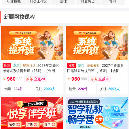
职业技能
社会工作师
法律
时政热点
其他
新疆网校课程
2027年新疆区
2027年新疆兵
推荐
新品
配套权益
推荐
新品
配套权益
考笔试系统提升班（16期）【含图
团笔试系统提升班（16期）【含图
书】
书】
960
960
￥
980
￥
980
立减20
立减20
销量
224件
关注
2003人
销量
226件
关注
2003人