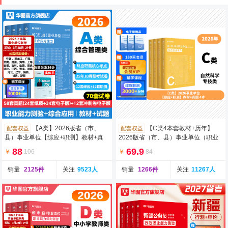
【A类】2026版省（市、
【C类4本套教材+历年】
配套权益
配套权益
县）事业单位【综应+职测】教材+真
2026版省（市、县）事业单位（职业
题 4本
能力倾向测验+综合应用能力）教
88
69.9
￥
106
￥
84
销量
2125件
关注
9523人
销量
1266件
关注
11267人