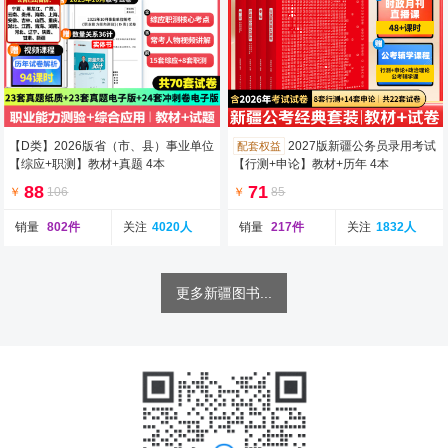
【D类】2026版省（市、县）事业单位
2027版新疆公务员录用考试
配套权益
【综应+职测】教材+真题 4本
【行测+申论】教材+历年 4本
88
71
￥
106
￥
85
销量
802件
关注
4020人
销量
217件
关注
1832人
更多新疆图书...