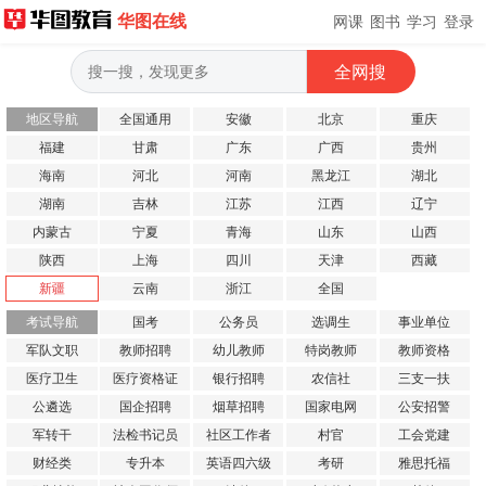
华图在线
网课
图书
学习
登录
地区导航
全国通用
安徽
北京
重庆
福建
甘肃
广东
广西
贵州
海南
河北
河南
黑龙江
湖北
湖南
吉林
江苏
江西
辽宁
内蒙古
宁夏
青海
山东
山西
陕西
上海
四川
天津
西藏
新疆
云南
浙江
全国
考试导航
国考
公务员
选调生
事业单位
军队文职
教师招聘
幼儿教师
特岗教师
教师资格
医疗卫生
医疗资格证
银行招聘
农信社
三支一扶
公遴选
国企招聘
烟草招聘
国家电网
公安招警
军转干
法检书记员
社区工作者
村官
工会党建
财经类
专升本
英语四六级
考研
雅思托福