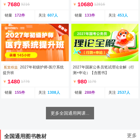
7680
10680
￥
9216
￥
12816
销量
172件
关注
607人
销量
133件
关注
453人
2027年初级护师-医疗系统
2027年国家公务员笔试理论全解（行
配套权益
提升班
测+申论）【含图书】
1480
980
￥
1776
￥
1176
销量
155件
关注
1308人
销量
288件
关注
2537人
更多全国通用网课...
更多
全国通用图书教材