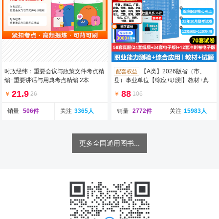
时政经纬：重要会议与政策文件考点精
【A类】2026版省（市、
配套权益
编+重要讲话与用典考点精编 2本
县）事业单位【综应+职测】教材+真
题 4本
21.9
88
￥
26
￥
106
销量
506件
关注
3365人
销量
2772件
关注
15983人
更多全国通用图书...