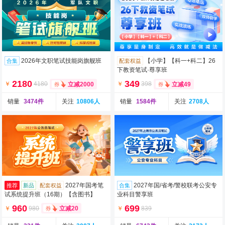
2026年文职笔试技能岗旗舰班
【小学】【科一+科二】26
合集
配套权益
下教资笔试·尊享班
2180
349
￥
4180
￥
398
立减2000
立减49
销量
3474件
关注
10806人
销量
1584件
关注
2708人
2027年国考笔
2027年国/省考/警校联考公安专
推荐
新品
配套权益
合集
试系统提升班（16期）【含图书】
业科目警享班
960
699
￥
980
￥
839
立减20