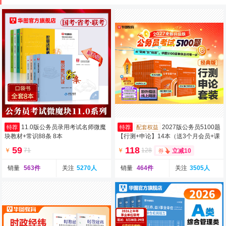
11.0版公务员录用考试名师微魔
2027版公务员5100题
特荐
特荐
配套权益
块教材+常识88条 8本
【行测+申论】14本（送3个月会员+课
+纸质解析）
59
118
￥
71
￥
128
立减10
销量
563件
关注
5270人
销量
464件
关注
3505人