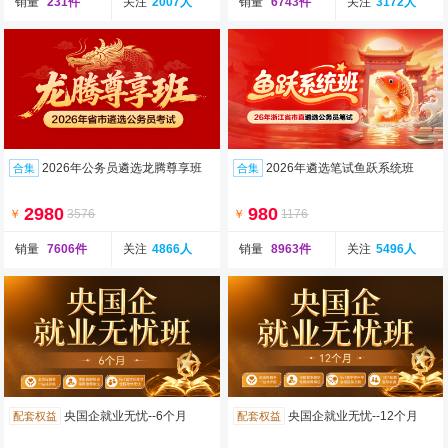
销量
231件
关注
2007人
销量
6743件
关注
3172人
2026年公务员遴选龙腾尊享班
2026年遴选笔试鱼跃系统班
合集
合集
2980
980
￥
3576
￥
1176
销量
7606件
关注
4866人
销量
8963件
关注
5496人
央国企就业无忧--6个月
央国企就业无忧--12个月
配套权益
配套权益