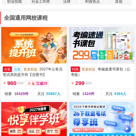
职业技能
社会工作师
法律
时政热点
其他
全国通用网校课程
2027年公务员
考编速通书课包（公
合集
合集
配套权益
特惠
配套权益
笔试系统提升班【含图书】
考版）
960
299
￥
980
￥
359
立减20
销量
16429件
关注
55867人
销量
1424件
关注
4364人