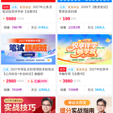
2027年公务员
2026下【教资笔试】
特荐
合集
配套权益
合集
配套权益
笔试悦享伴学班【含图书】
尊享班系列课
5980
199
￥
7176
￥
239
销量
7867件
关注
6789人
销量
12381件
关注
1956人
2027年军队文职管理技术岗笔试
2027年悦享伴
合集
推荐
合集
配套权益
【公共科目+专业科目】旗舰班
学畅学营【含图书】
2980
3980
￥
4980
￥
4776
立减2000
销量
7016件
关注
12958人
销量
7208件
关注
3695人