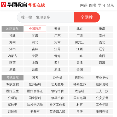
华图在线
网课
图书
学习
登录
地区导航
全国通用
安徽
北京
重庆
福建
甘肃
广东
广西
贵州
海南
河北
河南
黑龙江
湖北
湖南
吉林
江苏
江西
辽宁
内蒙古
宁夏
青海
山东
山西
陕西
上海
四川
天津
西藏
新疆
云南
浙江
全国
考试导航
国考
公务员
选调生
事业单位
军队文职
教师招聘
幼儿教师
特岗教师
教师资格
医疗卫生
医疗资格证
银行招聘
农信社
三支一扶
公遴选
国企招聘
烟草招聘
国家电网
公安招警
军转干
法检书记员
社区工作者
村官
工会党建
财经类
专升本
英语四六级
考研
雅思托福