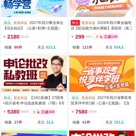
2027年四川事业单位
2026年四川事业编笔
新品
配套权益
限优
配套权益
【综合知识】（公基+职测+主观题）
试【职业能力倾向测验】系统班（第二
智学私教畅学营（含图书）
期）（含图书）
2180
299
￥
2616
￥
399
立减100
销量
86件
关注
623人
销量
121件
关注
934人
【1对1私教】27国考
2027年四川省事双考
新品
配套权益
新品
配套权益
+四川省考:申论批改私教班（7期）8月
悦享伴学班1期（公基+主观题）【含
12日开班
图书】
5380
7580
￥
5680
￥
9096
立减300
销量
27件
关注
32人
销量
41件
关注
151人