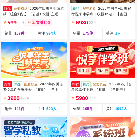
2026年四川事业编笔
2027年国考+四川省
限优
配套权益
新品
配套权益
试【综合知识】【公基+职测+主观
考悦享伴学班（联报16期）【含图
题】系统班（第二期）（含图书）
书】
599
6980
￥
699
￥
8376
立减100
销量
189件
关注
994人
销量
175件
关注
3人
2027年四川省
2027年四川省
推荐
新品
配套权益
特荐
新品
配套权益
考悦享伴学畅学营（16期）【含图
考悦享伴学班（16期）【含图书】
书】
3980
5980
￥
4776
￥
7176
销量
148件
关注
503人
销量
105件
关注
1003人