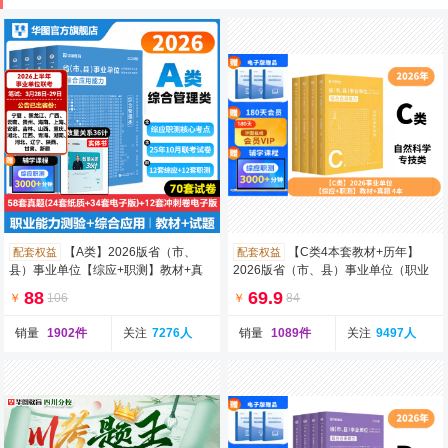
【A类】2026版省（市、
【C类4本套教材+历年】
配套权益
配套权益
县）事业单位【综应+职测】教材+真
2026版省（市、县）事业单位（职业
题 4本
能力倾向测验+综合应用能力）教
88
69.9
￥
106
￥
84
销量
1902件
关注
7276人
销量
1089件
关注
9497人