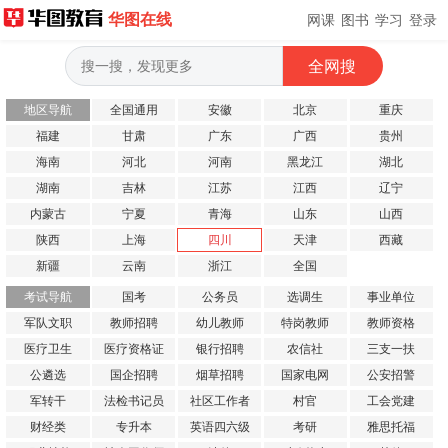
华图在线
网课
图书
学习
登录
地区导航
全国通用
安徽
北京
重庆
福建
甘肃
广东
广西
贵州
海南
河北
河南
黑龙江
湖北
湖南
吉林
江苏
江西
辽宁
内蒙古
宁夏
青海
山东
山西
陕西
上海
四川
天津
西藏
新疆
云南
浙江
全国
考试导航
国考
公务员
选调生
事业单位
军队文职
教师招聘
幼儿教师
特岗教师
教师资格
医疗卫生
医疗资格证
银行招聘
农信社
三支一扶
公遴选
国企招聘
烟草招聘
国家电网
公安招警
军转干
法检书记员
社区工作者
村官
工会党建
财经类
专升本
英语四六级
考研
雅思托福