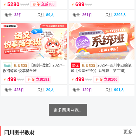
5280
699
￥
5580
￥
839
立减300
销量
33件
关注
89人
销量
261件
关注
2293人
【四川-语文】2027年
2026年四川事业编笔
新品
配套权益
限优
配套权益
教招笔试·悦享畅学班
试【公基+申论】系统班（第二期）
（含图书）
499
499
￥
680
￥
599
立减181
立减100
销量
425件
关注
20人
销量
120件
关注
901人
更多四川网课...
更多
四川图书教材