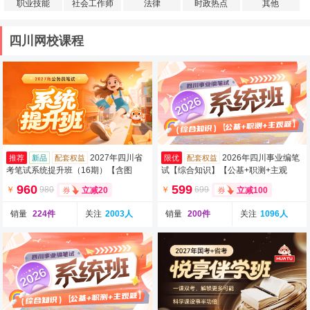
职业技能
社会工作师
法律
时政热点
其他
四川网校课程
2027年四川省
2026年四川事业编笔
推荐
新品
配套权益
限优
配套权益
考笔试系统提升班（16期）【含图
试【综合知识】【公基+职测+主观
书】
题】系统班（第二期）（含图书）
960
599
￥
980
￥
699
立减20
立减100
销量
224件
关注
2003人
销量
200件
关注
1096人