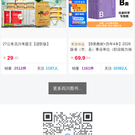
27公务员川考题王【进阶版】
【B类教材+历年4本】2026
配套权益
版省（市、县）事业单位（职业能力倾
向测验+综合应用能力）教材
29
69.9
￥
35
￥
84
销量
2512件
关注
1197人
销量
1161件
关注
10362人
更多四川图书...