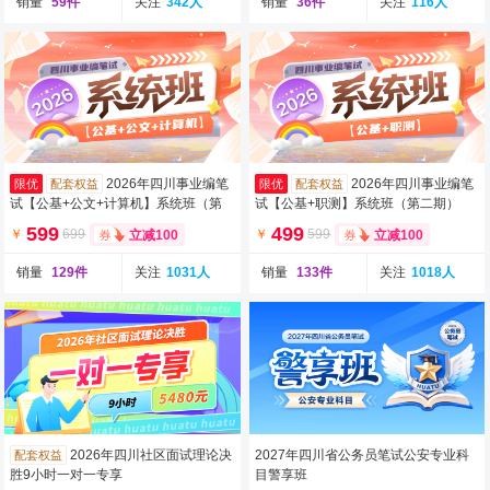
销量
59件
关注
342人
销量
36件
关注
116人
2026年四川事业编笔
2026年四川事业编笔
限优
配套权益
限优
配套权益
试【公基+公文+计算机】系统班（第
试【公基+职测】系统班（第二期）
二期）（含图书）
（含图书）
599
499
￥
699
￥
599
立减100
立减100
销量
129件
关注
1031人
销量
133件
关注
1018人
2026年四川社区面试理论决
2027年四川省公务员笔试公安专业科
配套权益
胜9小时一对一专享
目警享班