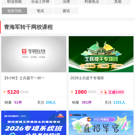
职业技能
社会工作师
法律
时政热点
其他
笔面导航
笔试
面试
青海军转干网校课程
【8小时】士兵题干一对一
2026士兵提干专项班
5120
1980
￥
6144
￥
2980
立减1000
销量
51件
关注
256人
销量
391件
关注
1151人