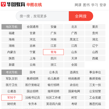
华图在线
网课
图书
学习
登录
地区导航
全国通用
安徽
北京
重庆
福建
甘肃
广东
广西
贵州
海南
河北
河南
黑龙江
湖北
湖南
吉林
江苏
江西
辽宁
内蒙古
宁夏
青海
山东
山西
陕西
上海
四川
天津
西藏
新疆
云南
浙江
全国
考试导航
国考
公务员
选调生
事业单位
军队文职
教师招聘
幼儿教师
特岗教师
教师资格
医疗卫生
医疗资格证
银行招聘
农信社
三支一扶
公遴选
国企招聘
烟草招聘
国家电网
公安招警
军转干
法检书记员
社区工作者
村官
工会党建
财经类
专升本
英语四六级
考研
雅思托福