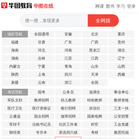
华图在线
网课
图书
学习
登录
地区导航
全国通用
安徽
北京
重庆
福建
甘肃
广东
广西
贵州
海南
河北
河南
黑龙江
湖北
湖南
吉林
江苏
江西
辽宁
内蒙古
宁夏
青海
山东
山西
陕西
上海
四川
天津
西藏
新疆
云南
浙江
全国
考试导航
国考
公务员
选调生
事业单位
军队文职
教师招聘
幼儿教师
特岗教师
教师资格
医疗卫生
医疗资格证
银行招聘
农信社
三支一扶
公遴选
国企招聘
烟草招聘
国家电网
公安招警
军转干
法检书记员
社区工作者
村官
工会党建
财经类
专升本
英语四六级
考研
雅思托福