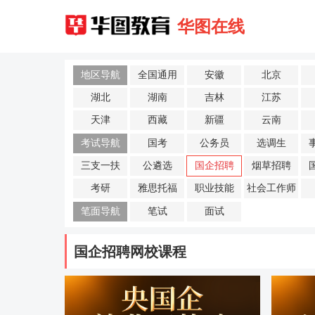
华图在线
地区导航
全国通用
安徽
北京
湖北
湖南
吉林
江苏
天津
西藏
新疆
云南
考试导航
国考
公务员
选调生
三支一扶
公遴选
国企招聘
烟草招聘
考研
雅思托福
职业技能
社会工作师
笔面导航
笔试
面试
国企招聘网校课程