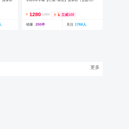
】悦享班
2026年中粮【行测+英语】悦享班（含图书）
1280
￥
1380
立减100
人
销量
200件
关注
1768人
更多