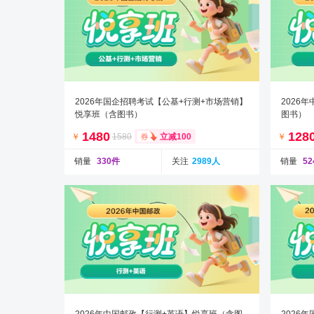
2026年国企招聘考试【公基+行测+市场营销】
2026
悦享班（含图书）
图书）
1480
128
￥
1580
￥
立减100
销量
330件
关注
2989人
销量
5