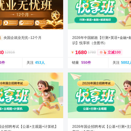
益
央国企就业无忧--12个月
2026年中国邮政【行测+英语+金融+
识】悦享班（含图书）
80
1680
12816
￥
1780
立减100
33件
关注
453人
销量
550件
关注
5002
年国企招聘考试【公基+主观题+计算机】
2026年国企招聘考试【公基+行测+