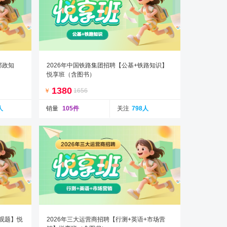
邮政知
2026年中国铁路集团招聘【公基+铁路知识】
悦享班（含图书）
1380
￥
1656
人
销量
105件
关注
798人
主观题】悦
2026年三大运营商招聘【行测+英语+市场营