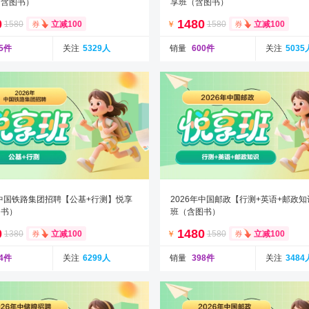
（含图书）
享班（含图书）
0
1480
1580
￥
1580
立减100
立减100
65件
关注
5329人
销量
600件
关注
5035
年中国铁路集团招聘【公基+行测】悦享
2026年中国邮政【行测+英语+邮政
图书）
班（含图书）
0
1480
1380
￥
1580
立减100
立减100
64件
关注
6299人
销量
398件
关注
3484