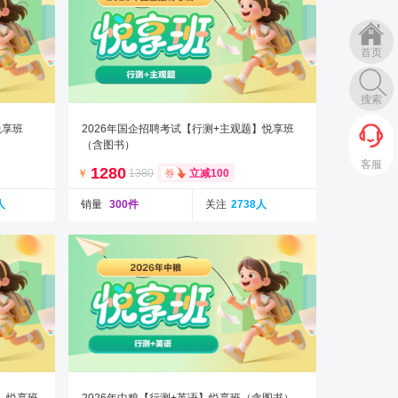
首页
搜索
悦享班
2026年国企招聘考试【行测+主观题】悦享班
（含图书）
客服
1280
￥
1380
立减100
人
销量
300件
关注
2738人