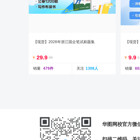
【现货】2026年浙江国企笔试刷题集
【现货】
29.9
9.9
￥
36
￥
1
销量
479件
关注
1308人
销量
6
华图网校官方微
扫描二维码，
关