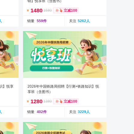
销】悦享班（含图书）
1480
￥
1580
立减100
人
销量
559件
关注
5262人
知识】悦享
2026年中国铁路局招聘【行测+铁路知识】悦
享班（含图书）
1280
￥
1380
立减100
人
销量
402件
关注
3229人