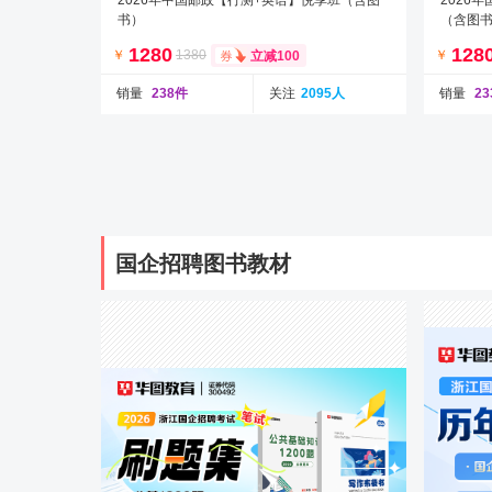
2026年中国邮政【行测+英语】悦享班（含图
2026
书）
（含图
1280
128
￥
1380
￥
立减100
销量
238件
关注
2095人
销量
2
国企招聘图书教材