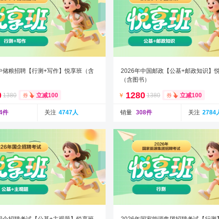
年中储粮招聘【行测+写作】悦享班（含
2026年中国邮政【公基+邮政知识】
（含图书）
0
1280
1380
￥
1380
立减100
立减100
24件
关注
4747人
销量
308件
关注
2784