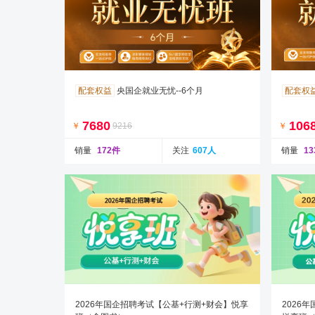
配套权益
央国企就业无忧--6个月
配套权
7680
106
￥
9216
￥
销量
172件
关注
607人
销量
1
2026年国企招聘考试【公基+行测+财会】悦享
2026