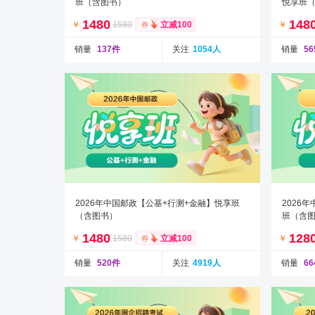
班（含图书）
悦享班
1480
148
￥
1580
￥
立减100
销量
137件
关注
1054人
销量
5
2026年中国邮政【公基+行测+金融】悦享班
2026
（含图书）
班（含
1480
128
￥
1580
￥
立减100
销量
520件
关注
4919人
销量
6