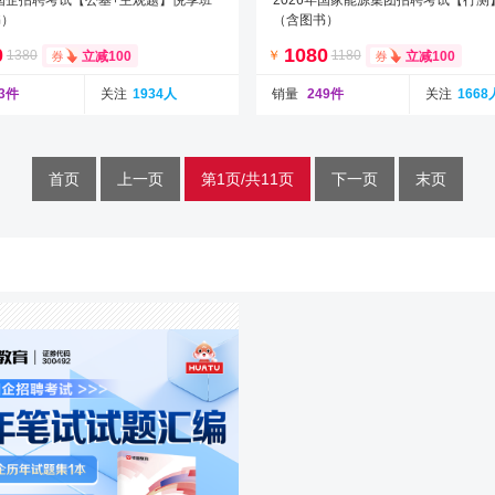
年国企招聘考试【公基+主观题】悦享班
2026年国家能源集团招聘考试【行测
书）
（含图书）
0
1080
1380
￥
1180
立减100
立减100
33件
关注
1934人
销量
249件
关注
1668
首页
上一页
第1页/共11页
下一页
末页