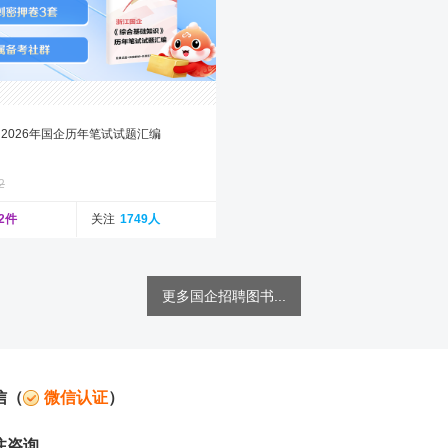
2026年国企历年笔试试题汇编
2
02件
关注
1749人
更多国企招聘图书...
信（
微信认证
）
注咨询