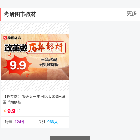
更多
考研图书教材
【政英数】考研近三年回忆版试题+华
图详细解析
9.9
￥
12
销量
124件
关注
966人