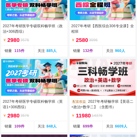
2027年考研医学专硕双科畅学班（政
2027年考研【西医综合306专业课】全
治+306西综）
程班
2980
2580
￥
3576
￥
3096
销量
115件
关注
885人
销量
132件
关注
960人
2027年考研医学专硕双科畅学班（英
2027年考研畅学班【英语二
配套权益
语1+306西综）
+政治+数学二】（含图书）
2980
11980
￥
3576
￥
14376
销量
109件
关注
848人
销量
699件
关注
6609人