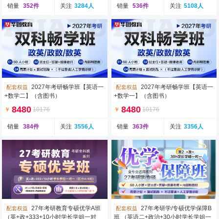
销量
352件
关注
3284人
销量
536件
关注
5108人
2027年考研畅学班【英语一
2027年考研畅学班【英语一
配套权益
配套权益
+数学二】（含图书）
+数学一】（含图书）
8480
8480
￥
10176
￥
10176
销量
384件
关注
3556人
销量
363件
关注
3356人
27年考研教育专硕优学A班
27年考研学/专硕优学保障B
配套权益
配套权益
（英+政+333+10小时学长学姐一对
班 （英语二+政治+30小时学长学姐一