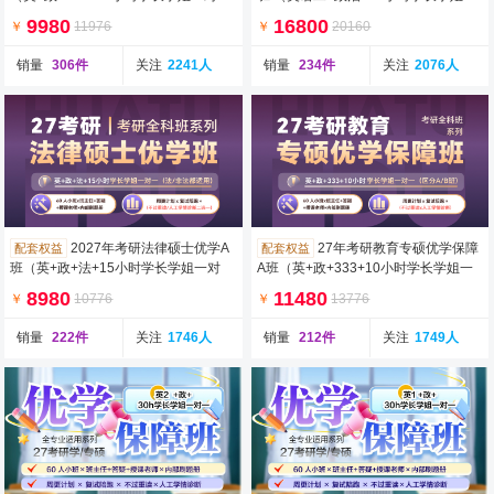
一）
对一）
9980
16800
￥
11976
￥
20160
销量
306件
关注
2241人
销量
234件
关注
2076人
2027年考研法律硕士优学A
27年考研教育专硕优学保障
配套权益
配套权益
班（英+政+法+15小时学长学姐一对
A班（英+政+333+10小时学长学姐一
一）
对一）
8980
11480
￥
10776
￥
13776
销量
222件
关注
1746人
销量
212件
关注
1749人