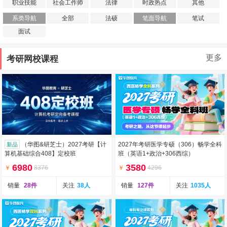
职业技能
社会工作师
法律
时政热点
其他
系类导航
全部
法硕
笔面导航
笔试
面试
更多
考研网校课程
（华图&研芝士）2027考研【计
2027年考研医学专硕（306）畅学全科
新品
算机基础综合408】定校班
班（英语1+政治+306西综）
6980
3580
￥
8376
￥
4296
销量
28件
关注
38人
销量
127件
关注
1035人