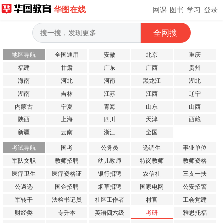
华图在线
网课
图书
学习
登录
地区导航
全国通用
安徽
北京
重庆
福建
甘肃
广东
广西
贵州
海南
河北
河南
黑龙江
湖北
湖南
吉林
江苏
江西
辽宁
内蒙古
宁夏
青海
山东
山西
陕西
上海
四川
天津
西藏
新疆
云南
浙江
全国
考试导航
国考
公务员
选调生
事业单位
军队文职
教师招聘
幼儿教师
特岗教师
教师资格
医疗卫生
医疗资格证
银行招聘
农信社
三支一扶
公遴选
国企招聘
烟草招聘
国家电网
公安招警
军转干
法检书记员
社区工作者
村官
工会党建
财经类
专升本
英语四六级
考研
雅思托福