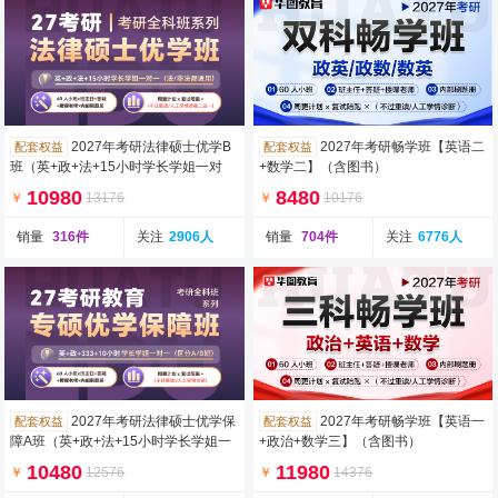
2027年考研法律硕士优学B
2027年考研畅学班【英语二
配套权益
配套权益
班（英+政+法+15小时学长学姐一对
+数学二】（含图书）
一）
10980
8480
￥
13176
￥
10176
销量
316件
关注
2906人
销量
704件
关注
6776人
2027年考研法律硕士优学保
2027年考研畅学班【英语一
配套权益
配套权益
障A班（英+政+法+15小时学长学姐一
+政治+数学三】（含图书）
对一）
10480
11980
￥
12576
￥
14376