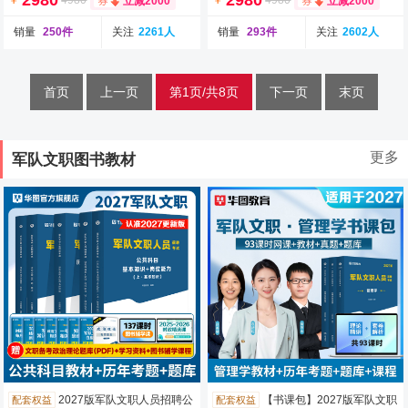
2980
2980
￥
4980
￥
4980
立减2000
立减2000
销量
250件
关注
2261人
销量
293件
关注
2602人
首页
上一页
第1页/共8页
下一页
末页
更多
军队文职图书教材
2027版军队文职人员招聘公
【书课包】2027版军队文职
配套权益
配套权益