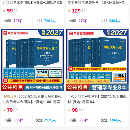
共科目考试专用教材+真题+1001题库5
专业科目考试管理学 （教材+真题+题
本
库） 3本
59
129
￥
71
￥
155
销量
795件
关注
7201人
销量
273件
关注
2384人
2027版军队文职人员招聘公
【公共科目+管理学】2027军队文职教
配套权益
共科目考试专用教材+真题+1001题库
材+真题+题库 8本
+15天冲刺卷6本
79
98
￥
95
￥
118
销量
385件
关注
2535人
销量
366件
关注
3304人