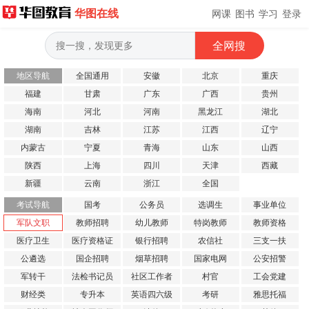
华图在线
网课
图书
学习
登录
地区导航
全国通用
安徽
北京
重庆
福建
甘肃
广东
广西
贵州
海南
河北
河南
黑龙江
湖北
湖南
吉林
江苏
江西
辽宁
内蒙古
宁夏
青海
山东
山西
陕西
上海
四川
天津
西藏
新疆
云南
浙江
全国
考试导航
国考
公务员
选调生
事业单位
军队文职
教师招聘
幼儿教师
特岗教师
教师资格
医疗卫生
医疗资格证
银行招聘
农信社
三支一扶
公遴选
国企招聘
烟草招聘
国家电网
公安招警
军转干
法检书记员
社区工作者
村官
工会党建
财经类
专升本
英语四六级
考研
雅思托福