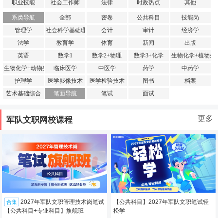
职业技能
社会工作师
法律
时政热点
其他
系类导航
全部
密卷
公共科目
技能岗
管理学
社会科学基础理论
会计
审计
经济学
法学
教育学
体育
新闻
出版
英语
数学1
数学2+物理
数学3+化学
生物化学+植物生
生物化学+动物生理学
临床医学
中医学
药学
中药学
护理学
医学影像技术
医学检验技术
图书
档案
艺术基础综合
笔面导航
笔试
面试
更多
军队文职网校课程
2027年军队文职管理技术岗笔试
【公共科目】2027年军队文职笔试轻
合集
【公共科目+专业科目】旗舰班
松学