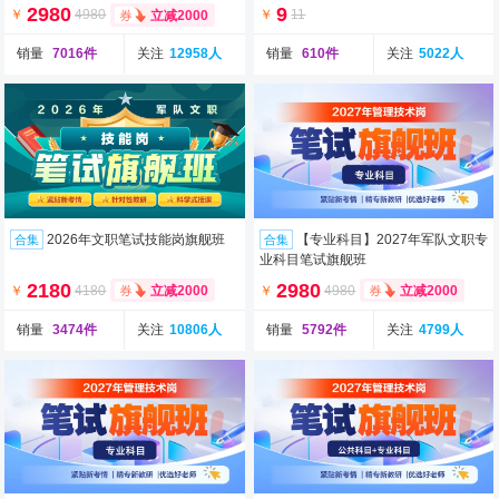
2980
9
￥
4980
￥
11
立减2000
销量
7016件
关注
12958人
销量
610件
关注
5022人
2026年文职笔试技能岗旗舰班
【专业科目】2027年军队文职专
合集
合集
业科目笔试旗舰班
2180
2980
￥
4180
￥
4980
立减2000
立减2000
销量
3474件
关注
10806人
销量
5792件
关注
4799人