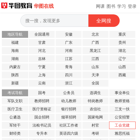
华图在线
网课
图书
学习
登录
地区导航
全国通用
安徽
北京
重庆
福建
甘肃
广东
广西
贵州
海南
河北
河南
黑龙江
湖北
湖南
吉林
江苏
江西
辽宁
内蒙古
宁夏
青海
山东
山西
陕西
上海
四川
天津
西藏
新疆
云南
浙江
全国
考试导航
国考
公务员
选调生
事业单位
军队文职
教师招聘
幼儿教师
特岗教师
教师资格
医疗卫生
医疗资格证
银行招聘
农信社
三支一扶
公遴选
国企招聘
烟草招聘
国家电网
公安招警
军转干
法检书记员
社区工作者
村官
工会党建
财经类
专升本
英语四六级
考研
雅思托福