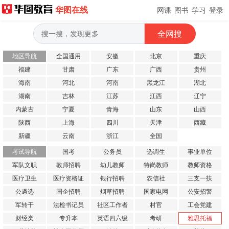
华图在线
网课
图书
学习
登录
地区导航
全国通用
安徽
北京
重庆
福建
甘肃
广东
广西
贵州
海南
河北
河南
黑龙江
湖北
湖南
吉林
江苏
江西
辽宁
内蒙古
宁夏
青海
山东
山西
陕西
上海
四川
天津
西藏
新疆
云南
浙江
全国
考试导航
国考
公务员
选调生
事业单位
军队文职
教师招聘
幼儿教师
特岗教师
教师资格
医疗卫生
医疗资格证
银行招聘
农信社
三支一扶
公遴选
国企招聘
烟草招聘
国家电网
公安招警
军转干
法检书记员
社区工作者
村官
工会党建
财经类
专升本
英语四六级
考研
雅思托福