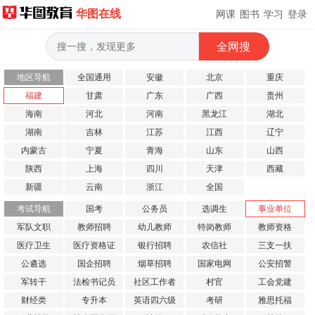
华图在线
网课
图书
学习
登录
地区导航
全国通用
安徽
北京
重庆
福建
甘肃
广东
广西
贵州
海南
河北
河南
黑龙江
湖北
湖南
吉林
江苏
江西
辽宁
内蒙古
宁夏
青海
山东
山西
陕西
上海
四川
天津
西藏
新疆
云南
浙江
全国
考试导航
国考
公务员
选调生
事业单位
军队文职
教师招聘
幼儿教师
特岗教师
教师资格
医疗卫生
医疗资格证
银行招聘
农信社
三支一扶
公遴选
国企招聘
烟草招聘
国家电网
公安招警
军转干
法检书记员
社区工作者
村官
工会党建
财经类
专升本
英语四六级
考研
雅思托福