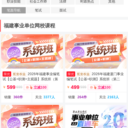
职业技能
社会工作师
法律
时政热点
其他
笔面导航
笔试
面试
福建事业单位网校课程
2026年福建事业编笔
2026年福建厦门事业
限优
配套权益
限优
配套权益
试【公基+职测+主观题】系统班（第
编笔试【公基+职测】系统班（第二
二期）（含图书）
期）（含图书）
599
499
￥
699
￥
599
立减100
立减100
销量
360件
关注
3377人
销量
264件
关注
2163人