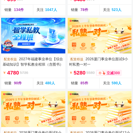
销量
134件
关注
1047人
销量
78件
关注
523人
2027年福建事业单位【综合
2026厦门事业单位面试9小
配套权益
配套权益
基础知识】智学私教全程班（含图书）
时私塾一对一
4780
5280
￥
5736
￥
5580
立减300
销量
90件
关注
480人
销量
85件
关注
590人
2026厦门事业单位面试6小
2026厦门事业单位面试12小
配套权益
配套权益