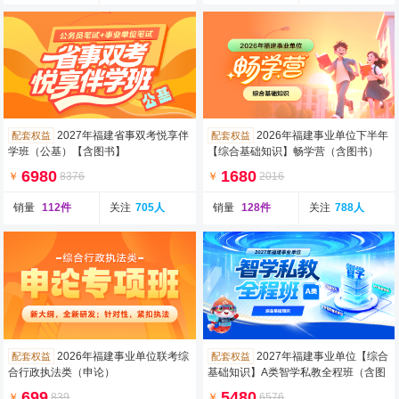
2027年福建省事双考悦享伴
2026年福建事业单位下半年
配套权益
配套权益
学班（公基）【含图书】
【综合基础知识】畅学营（含图书）
6980
1680
￥
8376
￥
2016
销量
112件
关注
705人
销量
128件
关注
788人
2026年福建事业单位联考综
2027年福建事业单位【综合
配套权益
配套权益
合行政执法类（申论）
基础知识】A类智学私教全程班（含图
书）
699
5480
￥
839
￥
6576