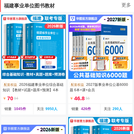
更多
福建事业单位图书教材
2026福建事业单位综合基础
2027版事业单位公基6000
配套权益
配套权益
知识 【教材+试题+题库+预测】4本
题 6本+课+会员
70
46.8
￥
84
￥
56
销量
1045件
关注
9950人
销量
426件
关注
290人