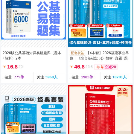
2026版公共基础知识易错题库（题本
【4本套】2026福建事业单
配套权益
+解析）2本
位丨《综合基础知识》教材+真题+题
库+预测+课程+VIP会员
16.8
46.8
￥
20
￥
66.8
立减20
销量
775件
关注
5968人
销量
1985件
关注
10701人