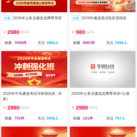
2026年公务员遴选龙腾尊享班
2026年遴选笔试鱼跃系统班
合集
合集
2980
980
￥
3576
￥
1176
销量
7606件
关注
4866人
销量
8963件
关注
5496人
2026年中央遴选考试冲刺强化班（B
2026年公务员遴选龙腾尊享班+公基
类）
2980
2980
￥
3576
￥
3576
销量
755件
关注
5956人
销量
101件
关注
767人