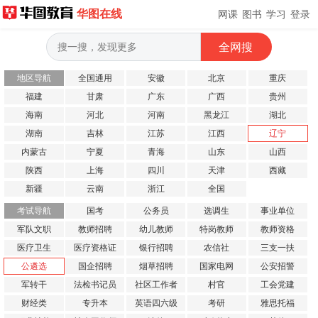
华图在线
网课
图书
学习
登录
地区导航
全国通用
安徽
北京
重庆
福建
甘肃
广东
广西
贵州
海南
河北
河南
黑龙江
湖北
湖南
吉林
江苏
江西
辽宁
内蒙古
宁夏
青海
山东
山西
陕西
上海
四川
天津
西藏
新疆
云南
浙江
全国
考试导航
国考
公务员
选调生
事业单位
军队文职
教师招聘
幼儿教师
特岗教师
教师资格
医疗卫生
医疗资格证
银行招聘
农信社
三支一扶
公遴选
国企招聘
烟草招聘
国家电网
公安招警
军转干
法检书记员
社区工作者
村官
工会党建
财经类
专升本
英语四六级
考研
雅思托福