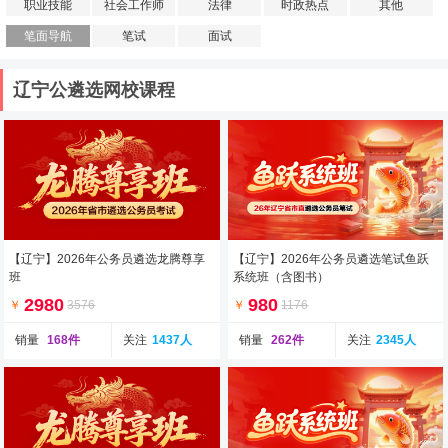
职业技能
社会工作师
法律
时政热点
其他
笔面导航
笔试
面试
辽宁公遴选网校课程
【辽宁】2026年公务员遴选龙腾尊享
【辽宁】2026年公务员遴选笔试鱼跃
班
系统班（含图书）
2980
980
￥
3576
￥
1176
销量
168件
关注
1437人
销量
262件
关注
2345人