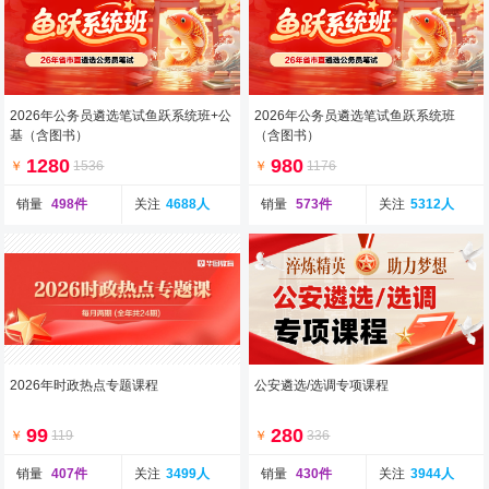
2026年公务员遴选笔试鱼跃系统班+公
2026年公务员遴选笔试鱼跃系统班
基（含图书）
（含图书）
1280
980
￥
1536
￥
1176
销量
498件
关注
4688人
销量
573件
关注
5312人
2026年时政热点专题课程
公安遴选/选调专项课程
99
280
￥
119
￥
336
销量
407件
关注
3499人
销量
430件
关注
3944人