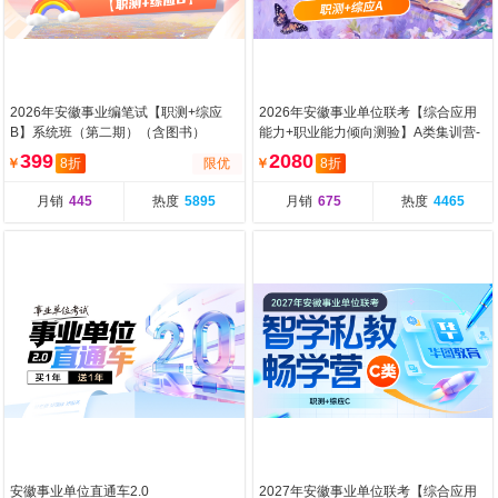
2026年安徽事业编笔试【职测+综应
2026年安徽事业单位联考【综合应用
B】系统班（第二期）（含图书）
能力+职业能力倾向测验】A类集训营-
第二期（含图书）
399
2080
￥
8折
限优
￥
8折
月销
445
热度
5895
月销
675
热度
4465
安徽事业单位直通车2.0
2027年安徽事业单位联考【综合应用