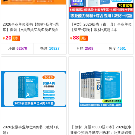
2026事业单位图书【教材+历年+题
【A类】2026版省（市、县）事业单位
库】套装【A类/B类/C类/D类/E类自
【综应+职测】教材+真题 4本
选】
20
88
￥
8折
￥
8折
月销
62570
热度
10827
月销
2508
热度
4561
2026安徽事业单位A类书（教材+真
【 教材+真题+6000题 8本】2026版事
题）
业单位招聘考试专用教材：公共基础知