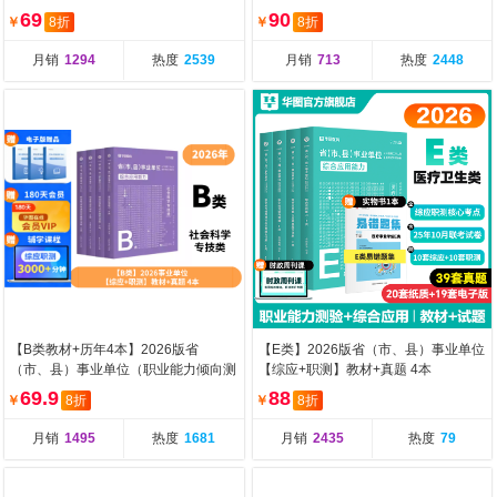
识
69
90
￥
8折
￥
8折
月销
1294
热度
2539
月销
713
热度
2448
【B类教材+历年4本】2026版省
【E类】2026版省（市、县）事业单位
（市、县）事业单位（职业能力倾向测
【综应+职测】教材+真题 4本
验+综合应用能力）教
69.9
88
￥
8折
￥
8折
月销
1495
热度
1681
月销
2435
热度
79