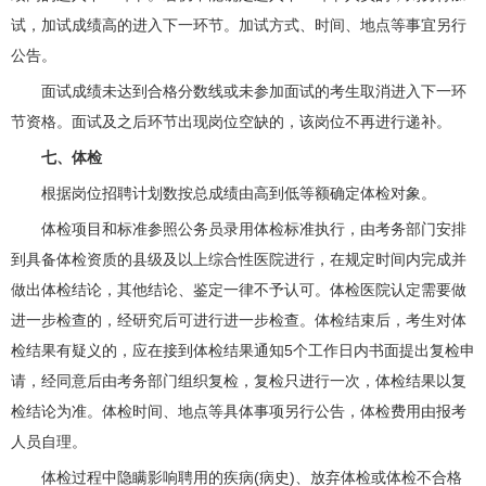
试，加试成绩高的进入下一环节。加试方式、时间、地点等事宜另行
公告。
面试成绩未达到合格分数线或未参加面试的考生取消进入下一环
节资格。面试及之后环节出现岗位空缺的，该岗位不再进行递补。
七、体检
根据岗位招聘计划数按总成绩由高到低等额确定体检对象。
体检项目和标准参照公务员录用体检标准执行，由考务部门安排
到具备体检资质的县级及以上综合性医院进行，在规定时间内完成并
做出体检结论，其他结论、鉴定一律不予认可。体检医院认定需要做
进一步检查的，经研究后可进行进一步检查。体检结束后，考生对体
检结果有疑义的，应在接到体检结果通知5个工作日内书面提出复检申
请，经同意后由考务部门组织复检，复检只进行一次，体检结果以复
检结论为准。体检时间、地点等具体事项另行公告，体检费用由报考
人员自理。
体检过程中隐瞒影响聘用的疾病(病史)、放弃体检或体检不合格