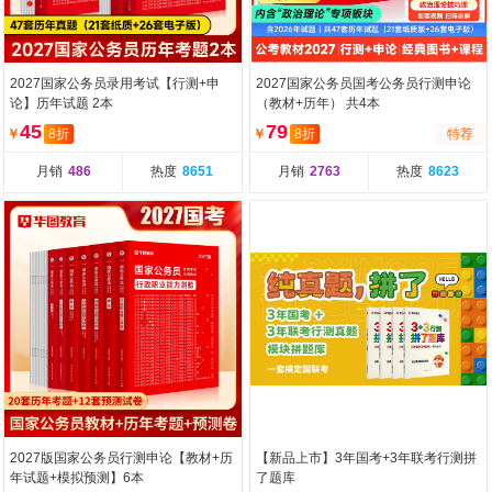
2027国家公务员录用考试【行测+申
2027国家公务员国考公务员行测申论
论】历年试题 2本
（教材+历年） 共4本
45
79
￥
8折
￥
8折
特荐
月销
486
热度
8651
月销
2763
热度
8623
2027版国家公务员行测申论【教材+历
【新品上市】3年国考+3年联考行测拼
年试题+模拟预测】6本
了题库