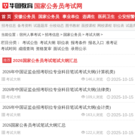
国家公务员考试网
首 页
安徽公务员
国家公务员
事业单位
选调生
医药卫生
公安招警
招考信息
备考资料
试题题库
分校动态
图书教材
面授课程
网校课程
职位表
试题
当前位置：
宿州人事考试
>
招考信息
>
国家公务员
>
考试大纲
>
栏目分类：
考试公告
考试大纲
职位表
报考条件
报名入口
准考证
考试时间
成绩查询
资格复审
面试公告
录用公示
推荐
2026国家公务员考试笔试大纲汇总
2026年中国证监会招考职位专业科目笔试考试大纲(计算机类)
2025-10-15
考试大纲
146人浏览
2026年中国证监会招考职位专业科目笔试考试大纲(法律类)
2025-10-15
考试大纲
109人浏览
2026年中国证监会招考职位专业科目笔试考试大纲(会计类)
2025-10-15
考试大纲
163人浏览
2026国家公务员考试笔试大纲汇总
2025-10-15
考试大纲
122人浏览