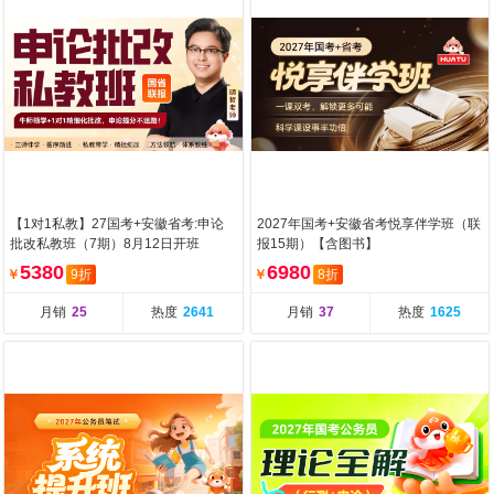
【1对1私教】27国考+安徽省考:申论
2027年国考+安徽省考悦享伴学班（联
批改私教班（7期）8月12日开班
报15期）【含图书】
5380
6980
￥
9折
￥
8折
月销
25
热度
2641
月销
37
热度
1625