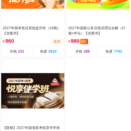
2027年国考笔试系统提升班（16期）
2027年国家公务员笔试理论全解（行
【含图书】
测+申论）【含图书】
960
980
￥
推荐
￥
8折
月销
231
热度
8920
月销
288
热度
7792
【联报】2027年国省双考悦享伴学班