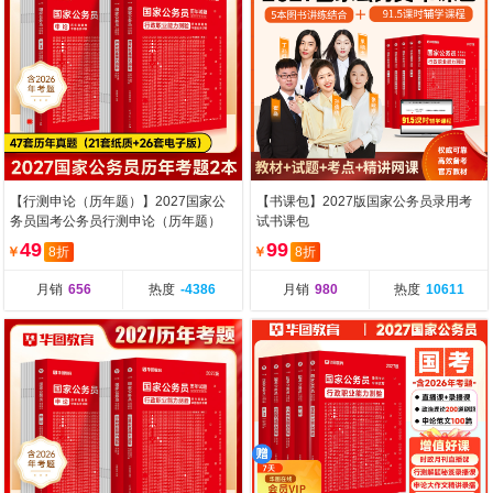
【行测申论（历年题）】2027国家公
【书课包】2027版国家公务员录用考
务员国考公务员行测申论（历年题）
试书课包
共2本
49
99
￥
8折
￥
8折
月销
656
热度
-4386
月销
980
热度
10611