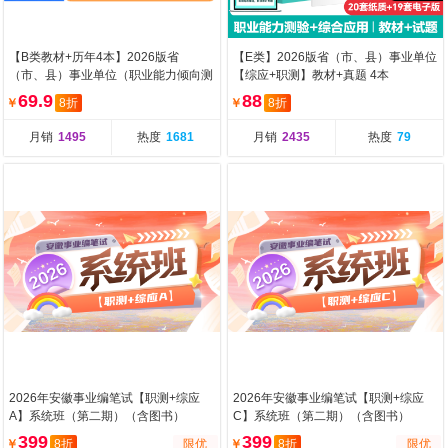
【B类教材+历年4本】2026版省
【E类】2026版省（市、县）事业单位
（市、县）事业单位（职业能力倾向测
【综应+职测】教材+真题 4本
验+综合应用能力）教
69.9
88
￥
8折
￥
8折
月销
1495
热度
1681
月销
2435
热度
79
2026年安徽事业编笔试【职测+综应
2026年安徽事业编笔试【职测+综应
A】系统班（第二期）（含图书）
C】系统班（第二期）（含图书）
399
399
￥
8折
限优
￥
8折
限优