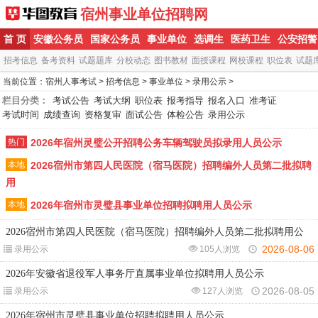
宿州事业单位招聘网
首 页
安徽公务员
国家公务员
事业单位
选调生
医药卫生
公安招警
招考信息
备考资料
试题题库
分校动态
图书教材
面授课程
网校课程
职位表
试题
当前位置：
宿州人事考试
>
招考信息
>
事业单位
>
录用公示
>
栏目分类：
考试公告
考试大纲
职位表
报考指导
报名入口
准考证
考试时间
成绩查询
资格复审
面试公告
体检公告
录用公示
热门
2026年宿州灵璧公开招聘公务车辆驾驶员拟录用人员公示
本地
2026宿州市第四人民医院（宿马医院）招聘编外人员第二批拟聘
用
本地
2026年宿州市灵璧县事业单位招聘拟聘用人员公示
2026宿州市第四人民医院（宿马医院）招聘编外人员第二批拟聘用公
2026-08-06
录用公示
105人浏览
2026年安徽省退役军人事务厅直属事业单位拟聘用人员公示
2026-08-05
录用公示
127人浏览
2026年宿州市灵璧县事业单位招聘拟聘用人员公示