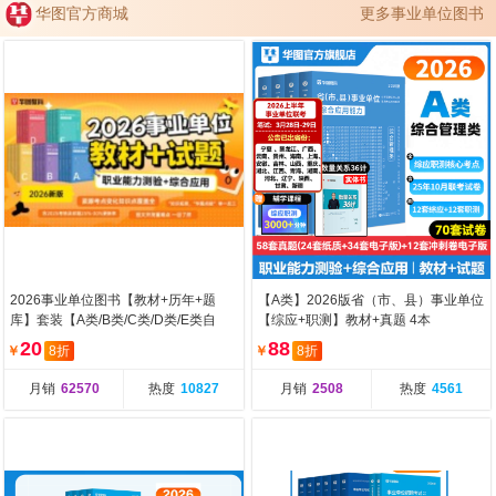
华图官方商城
更多事业单位图书
2026事业单位图书【教材+历年+题
【A类】2026版省（市、县）事业单位
库】套装【A类/B类/C类/D类/E类自
【综应+职测】教材+真题 4本
选】
20
88
￥
8折
￥
8折
月销
62570
热度
10827
月销
2508
热度
4561