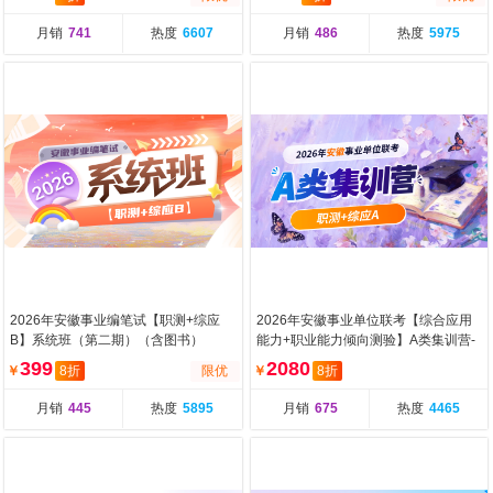
月销
741
热度
6607
月销
486
热度
5975
2026年安徽事业编笔试【职测+综应
2026年安徽事业单位联考【综合应用
B】系统班（第二期）（含图书）
能力+职业能力倾向测验】A类集训营-
第二期（含图书）
399
2080
￥
8折
限优
￥
8折
月销
445
热度
5895
月销
675
热度
4465