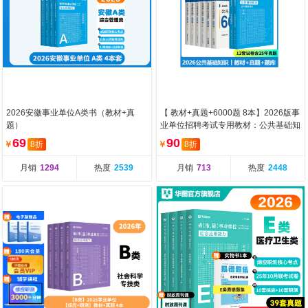
2026安徽事业单位A类书（教材+真
【 教材+真题+6000题 8本】2026版事
题）
业单位招聘考试专用教材：公共基础知
识
69
90
￥
8折
￥
8折
月销
1294
热度
2539
月销
713
热度
2448