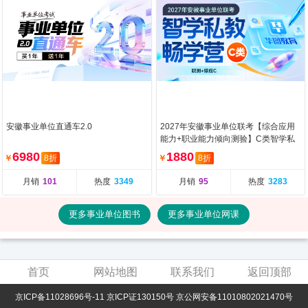
安徽事业单位直通车2.0
2027年安徽事业单位联考【综合应用
能力+职业能力倾向测验】C类智学私
教畅学营（含图书）
6980
1880
￥
8折
￥
8折
月销
101
热度
3349
月销
95
热度
3283
更多事业单位图书
更多事业单位网课
首页
网站地图
联系我们
返回顶部
京ICP备11028696号-11 京ICP证130150号 京公网安备11010802021470号