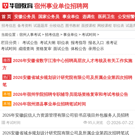
宿州事业单位招聘网
首 页
安徽公务员
国家公务员
事业单位
选调生
医药卫生
公安招警
招考信息
备考资料
试题题库
分校动态
图书教材
面授课程
网校课程
职位表
试题
当前位置：
宿州人事考试
>
招考信息
>
事业单位
>
考试时间
>
栏目分类：
考试公告
考试大纲
职位表
报考指导
报名入口
准考证
考试时间
成绩查询
资格复审
面试公告
体检公告
录用公示
推荐
2026年安徽省数字江淮中心招聘高层次人才考核及有关工作实施
方
热门
2026安徽省城乡规划设计研究院有限公司及所属企业第四次招聘
笔
本地
2026年宿州学院招聘专职辅导员现场资格复审和考试考核公告
本地
2026年宿州泗县事业单位招聘笔试时间
2026年安徽皖信人力资源管理有限公司驻书店项目外包服务人员招聘
2026-07-22
考试时间
95人浏览
2026安徽省城乡规划设计研究院有限公司及所属企业第四次招聘笔试