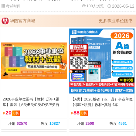
2026-05-12
考试时间
109人浏览
华图官方商城
更多事业单位图书
2026事业单位图书【教材+历年+题
【A类】2026版省（市、县）事业单位
库】套装【A类/B类/C类/D类/E类自
【综应+职测】教材+真题 4本
选】
20
88
￥
8折
￥
8折
月销
62570
热度
10827
月销
2508
热度
4561