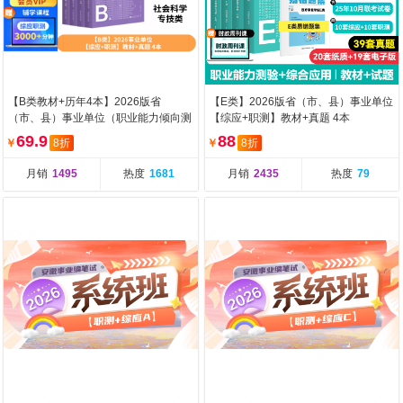
【B类教材+历年4本】2026版省
【E类】2026版省（市、县）事业单位
（市、县）事业单位（职业能力倾向测
【综应+职测】教材+真题 4本
验+综合应用能力）教
69.9
88
￥
8折
￥
8折
月销
1495
热度
1681
月销
2435
热度
79