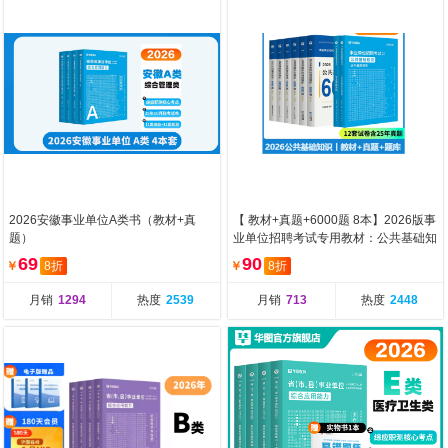
2026安徽事业单位A类书（教材+真
【 教材+真题+6000题 8本】2026版事
题）
业单位招聘考试专用教材：公共基础知
识
69
90
￥
8折
￥
8折
月销
1294
热度
2539
月销
713
热度
2448