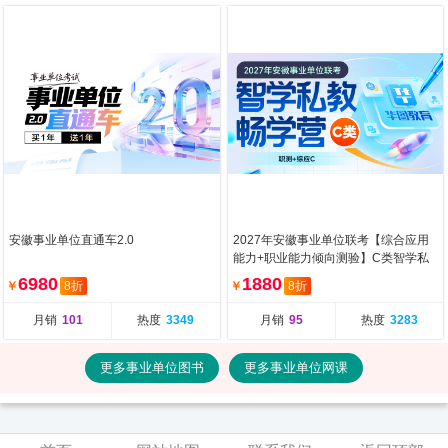
安徽事业单位直通车2.0
2027年安徽事业单位联考【综合应用
能力+职业能力倾向测验】C类智学私
教畅学营（含图书）
6980
1880
￥
8折
￥
8折
月销
101
热度
3349
月销
95
热度
3283
更多事业单位图书
更多事业单位网课