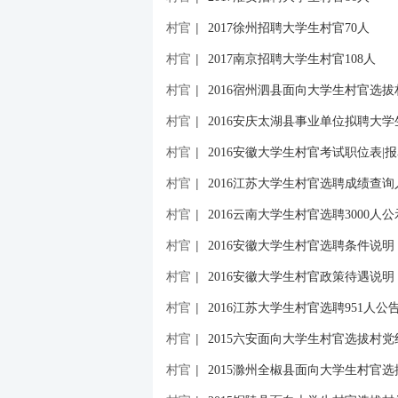
村官
2017徐州招聘大学生村官70人
村官
2017南京招聘大学生村官108人
村官
2016宿州泗县面向大学生村官选
村官
2016安庆太湖县事业单位拟聘大
村官
2016安徽大学生村官考试职位表|
村官
2016江苏大学生村官选聘成绩查
村官
2016云南大学生村官选聘3000人公
村官
2016安徽大学生村官选聘条件说明
村官
2016安徽大学生村官政策待遇说明
村官
2016江苏大学生村官选聘951人公
村官
2015六安面向大学生村官选拔村
村官
2015滁州全椒县面向大学生村官