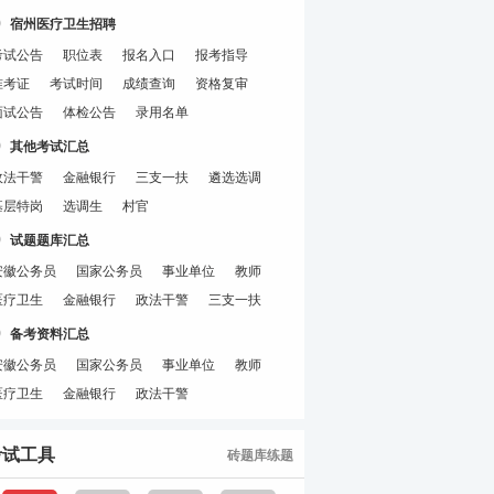
宿州医疗卫生招聘
考试公告
职位表
报名入口
报考指导
准考证
考试时间
成绩查询
资格复审
面试公告
体检公告
录用名单
其他考试汇总
政法干警
金融银行
三支一扶
遴选选调
基层特岗
选调生
村官
试题题库汇总
安徽公务员
国家公务员
事业单位
教师
医疗卫生
金融银行
政法干警
三支一扶
备考资料汇总
安徽公务员
国家公务员
事业单位
教师
医疗卫生
金融银行
政法干警
考试工具
砖题库练题