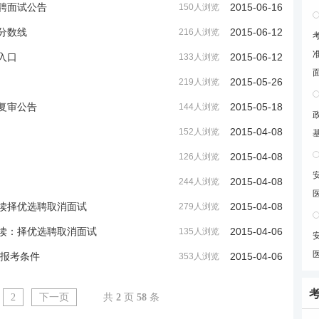
2015-06-16
选聘面试公告
150人浏览
2015-06-12
围分数线
216人浏览
2015-06-12
入口
133人浏览
2015-05-26
219人浏览
2015-05-18
格复审公告
144人浏览
2015-04-08
152人浏览
2015-04-08
126人浏览
2015-04-08
244人浏览
2015-04-08
解读择优选聘取消面试
279人浏览
2015-04-06
解读：择优选聘取消面试
135人浏览
2015-04-06
官报考条件
353人浏览
2
下一页
共
2
页
58
条