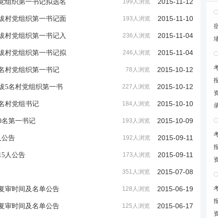
2015-11-12
村党组织第一书记拟选名
199人浏览
2015-11-10
选拔村党组织第一书记面
193人浏览
2015-11-04
选拔村党组织第一书记入
236人浏览
2015-11-04
选拔村党组织第一书记拟
246人浏览
2015-10-12
3名村党组织第一书记
78人浏览
2015-10-12
选拔5名村党组织第一书
227人浏览
2015-10-10
0名村党组书记
184人浏览
2015-10-09
00名第一书记
193人浏览
2015-09-11
人公告
192人浏览
2015-09-11
15人公告
173人浏览
2015-07-08
351人浏览
2015-06-19
格复审时间及名单公告
128人浏览
2015-06-17
格复审时间及名单公告
125人浏览