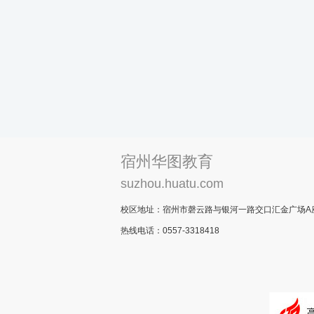
宿州华图教育
suzhou.huatu.com
校区地址：宿州市磬云路与银河一路交口汇金广场A座
热线电话：0557-3318418