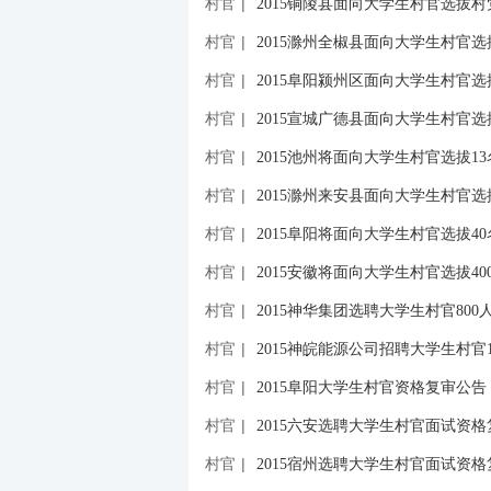
村官
2015铜陵县面向大学生村官选拔
村官
2015滁州全椒县面向大学生村官
村官
2015阜阳颍州区面向大学生村官
村官
2015宣城广德县面向大学生村官
村官
2015池州将面向大学生村官选拔1
村官
2015滁州来安县面向大学生村官
村官
2015阜阳将面向大学生村官选拔4
村官
2015安徽将面向大学生村官选拔4
村官
2015神华集团选聘大学生村官800
村官
2015神皖能源公司招聘大学生村官
村官
2015阜阳大学生村官资格复审公告
村官
2015六安选聘大学生村官面试资
村官
2015宿州选聘大学生村官面试资