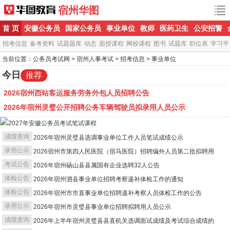
宿州华图
首 页
安徽公务员
国家公务员
事业单位
教师
医药卫生
公安招警
招考信息
备考资料
试题题库
动态
面授课程
网校课程
图书
试题库
职位表
学习平
当前位置：
公务员考试网
>
宿州人事考试
>
招考信息
>
事业单位
今日
推荐
2026宿州西站客运服务劳务外包人员招聘公告
2026年宿州灵璧公开招聘公务车辆驾驶员拟录用人员公示
成绩查询
2026年宿州灵璧县选调事业单位工作人员笔试成绩公示
录用公示
2026宿州市第四人民医院（宿马医院）招聘编外人员第二批拟聘用
考试公告
2026年宿州砀山县县属国有企业选聘32人公告
体检公告
2026年宿州泗县事业单位招聘考察递补体检工作的通知
体检公告
2026年宿州市市直事业单位招聘递补考察人员体检工作的公告
录用公示
2026年宿州市灵璧县事业单位招聘拟聘用人员公示
成绩查询
2026年上半年宿州灵璧县县直机关选调面试成绩及考试综合成绩的