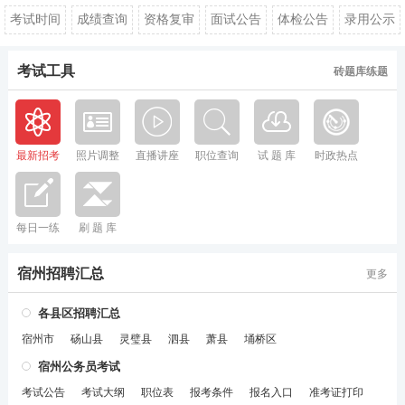
考试时间
成绩查询
资格复审
面试公告
体检公告
录用公示
考试工具
砖题库练题
最新招考
照片调整
直播讲座
职位查询
试 题 库
时政热点
每日一练
刷 题 库
宿州招聘汇总
更多
各县区招聘汇总
宿州市
砀山县
灵璧县
泗县
萧县
埇桥区
宿州公务员考试
考试公告
考试大纲
职位表
报考条件
报名入口
准考证打印