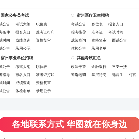
国家公务员考试
宿州医疗卫生招聘
试公告
考试大纲
职位表
考试公告
职位表
报名入口
考条件
报名入口
准考证打印
报考指导
准考证
考试时间
试时间
成绩查询
资格复审
成绩查询
资格复审
面试公告
试公告
录用公示
体检公告
录用名单
宿州事业单位招聘
其他考试汇总
试公告
考试大纲
职位表
政法干警
金融银行
三支一扶
考指导
报名入口
准考证打印
遴选选调
基层特岗
选调生
村官
试时间
成绩查询
资格复审
试公告
体检名单
录用公示