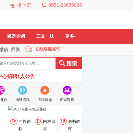
微信群
0551-63635866
市
黄山市
六安市
马鞍山
铜陵市
宿州市
芜湖市
宣城市
遴选选调
三支一扶
更多
在线客服咨询
微信
师资
中心招聘1人公告
试礼仪
面试流程
面试试题
面试课程
面授课
网校课
图书教
程
程
材