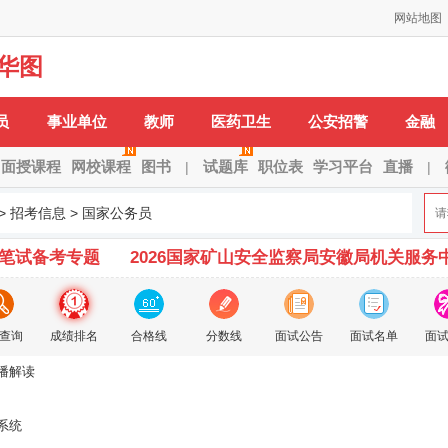
网站地图
华图
H：
安徽省
安庆市
蚌埠市
亳州市
巢湖市
池州市
滁州市
阜阳市
合肥市
H-X：
淮北市
淮南
员
事业单位
教师
医药卫生
公安招警
金融
面授课程
网校课程
图书
试题库
职位表
学习平台
直播
|
|
>
招考信息
>
国家公务员
试笔试备考专题
2026国家矿山安全监察局安徽局机关服务
查询
成绩排名
合格线
分数线
面试公告
面试名单
面
播解读
系统