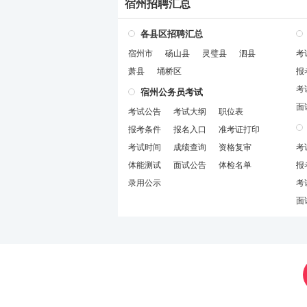
宿州招聘汇总
各县区招聘汇总
宿州市
砀山县
灵璧县
泗县
考
萧县
埇桥区
报
考
宿州公务员考试
面
考试公告
考试大纲
职位表
报考条件
报名入口
准考证打印
考试时间
成绩查询
资格复审
考
体能测试
面试公告
体检名单
报
录用公示
考
面