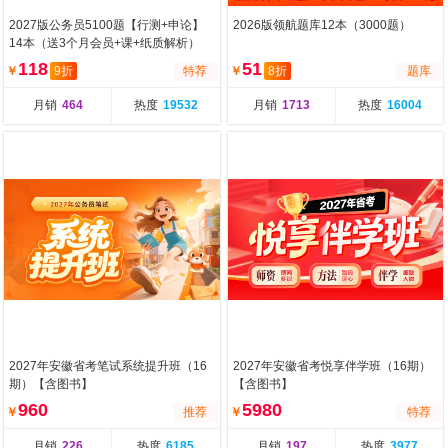
2027版公务员5100题【行测+申论】
2026版领航题库12本（3000题）
14本（送3个月会员+课+纸质解析）
118
51
￥
9折
特荐
￥
8折
题库
月销
464
热度
19532
月销
1713
热度
16004
2027年安徽省考笔试系统提升班（16
2027年安徽省考悦享伴学班（16期）
期）【含图书】
【含图书】
960
5980
￥
推荐
￥
特荐
月销
226
热度
6185
月销
197
热度
3977