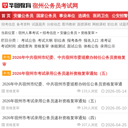
宿州公务员考试网
首 页
安徽公务员
国家公务员
事业单位
选调生
医药卫生
公安招警
招考信息
备考资料
试题题库
分校动态
图书教材
面授课程
网校课程
职位表
试题
当前位置：
宿州人事考试
>
招考信息
>
安徽公务员
>
资格复审
>
栏目分类：
考试公告
考试大纲
职位表
报考条件
报名入口
准考证
考试时间
成绩查询
资格复审
体能测试
面试公告
体检公告
录用公示
本地
2026年中共宿州市纪委、中共宿州市委巡察办转任公务员资格复
审
本地
2026年宿州市考试录用公务员递补资格复审通知（五）
2026年中共宿州市纪委、中共宿州市委巡察办转任公务员资格复审通
2026-05-14
资格复审
133人浏览
2026年宿州市考试录用公务员递补资格复审通知（五）
2026-05-10
资格复审
126人浏览
2026年宿州市考试录用公务员递补资格复审通知（四）
2026-04-25
资格复审
107人浏览