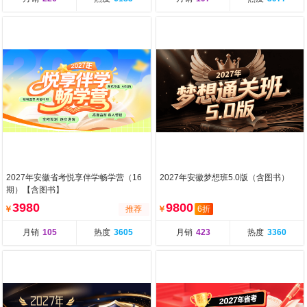
2027年安徽省考悦享伴学畅学营（16
2027年安徽梦想班5.0版（含图书）
期）【含图书】
3980
9800
￥
推荐
￥
6折
月销
105
热度
3605
月销
423
热度
3360