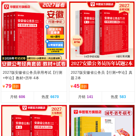
2027版安徽省公务员录用考试【行测
2027版安徽省公务员【行测+申论】真
+申论】教材+历年 4本
题 2本
79
45
￥
8折
￥
8折
月销
606
热度
6670
月销
141
热度
583