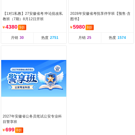
【1对1私教】27安徽省考:申论批改私
2028年安徽省考悦享伴学班【预售·含
教班（7期）8月12日开班
图书】
4380
5980
￥
9折
￥
8折
月销
30
热度
2751
月销
25
热度
1574
2027年安徽省公务员笔试公安专业科
目警享班
699
￥
8折