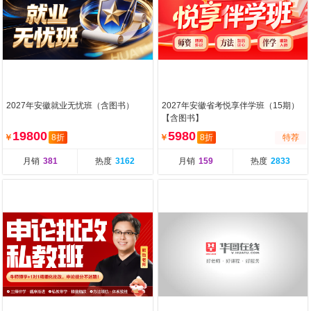
2027年安徽就业无忧班（含图书）
2027年安徽省考悦享伴学班（15期）
【含图书】
19800
5980
￥
8折
￥
8折
特荐
月销
381
热度
3162
月销
159
热度
2833