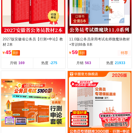
2027版安徽省公务员【行测+申论】教
11.0版公务员录用考试名师微魔块教材
材 2本
+常识88条 8本
45
59
￥
8折
￥
8折
特荐
月销
169
热度
-275
月销
563
热度
21933