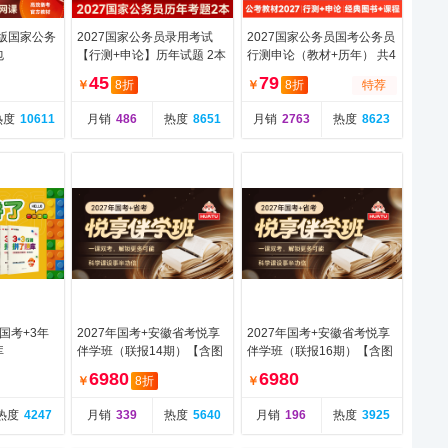
7版国家公务
2027国家公务员录用考试
2027国家公务员国考公务员
包
【行测+申论】历年试题 2本
行测申论（教材+历年） 共4
本
45
79
￥
8折
￥
8折
特荐
热度
10611
月销
486
热度
8651
月销
2763
热度
8623
国考+3年
2027年国考+安徽省考悦享
2027年国考+安徽省考悦享
库
伴学班（联报14期）【含图
伴学班（联报16期）【含图
书】
书】
6980
6980
￥
8折
￥
热度
4247
月销
339
热度
5640
月销
196
热度
3925