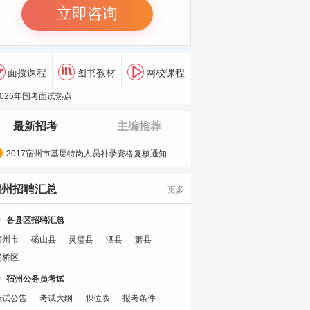
立即咨询
面授课程
图书教材
网校课程
最新招考
主编推荐
2017宿州市基层特岗人员补录资格复核通知
宿州招聘汇总
更多
各县区招聘汇总
宿州市
砀山县
灵璧县
泗县
萧县
埇桥区
宿州公务员考试
考试公告
考试大纲
职位表
报考条件