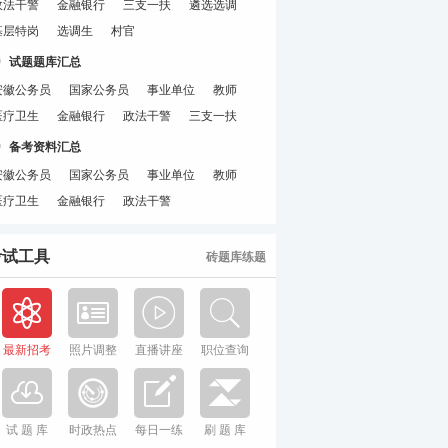
政法干警
金融银行
三支一扶
遴选选调
基层特岗
选调生
村官
试题题库汇总
安徽公务员
国家公务员
事业单位
教师
医疗卫生
金融银行
政法干警
三支一扶
备考资料汇总
安徽公务员
国家公务员
事业单位
教师
医疗卫生
金融银行
政法干警
考试工具
砖题库练题
最新招考
照片调整
直播讲座
职位查询
试 题 库
时政热点
每日一练
刷 题 库