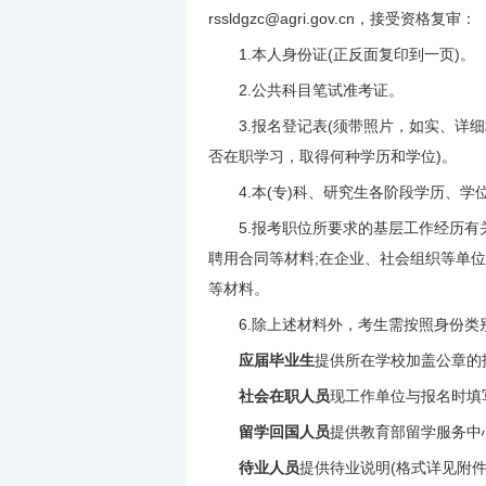
rssldgzc@agri.gov.cn，接受资格复审：
1.本人身份证(正反面复印到一页)。
2.公共科目笔试准考证。
3.报名登记表(须带照片，如实、详细
否在职学习，取得何种学历和学位)。
4.本(专)科、研究生各阶段学历、学
5.报考职位所要求的基层工作经历有关
聘用合同等材料;在企业、社会组织等单
等材料。
6.除上述材料外，考生需按照身份类
应届毕业生
提供所在学校加盖公章的
社会在职人员
现工作单位与报名时填
留学回国人员
提供教育部留学服务中
待业人员
提供待业说明(格式详见附件