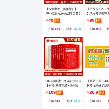
【行测申论（历年题）】
【书课包】202
2027国家公务员国考公务员
员录用考试书课
行测申论（历年题） 共2本
49
99
￥
8折
￥
8折
月销
656
热度
-4386
月销
980
2027版国家公务员行测申论
【新品上市】3年
【教材+历年试题+模拟预
联考行测拼了题
测】6本
109
26.9
￥
8折
￥
8折
月销
416
热度
6571
月销
459