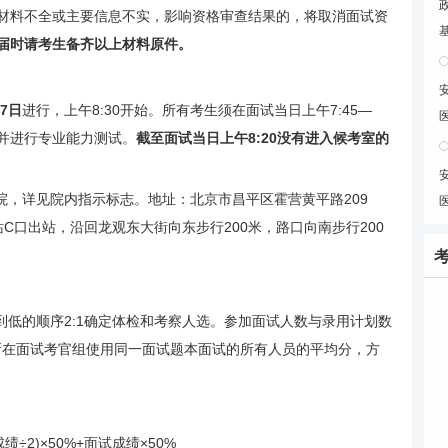
料不全或主要信息不实，影响资格审查结果的，将取消面试资
届时请考生备齐以上材料原件。
至7日
进行，上午8:30开始。所有考生须在面试当日上午7:45—
一并进行专业能力测试。
截至面试当日上午8:20没有进入候考室的
院，详见院内指示标志。地址：北京市昌平区霍营黄平路209
C口出站，沿回龙观东大街向东步行200米，路口向南步行200
到低的顺序2:1确定体检和考察人选。参加面试人数与录用计划数
其所在面试考官组使用同一面试题本面试的所有人员的平均分，方
2)×50%+面试成绩×50%