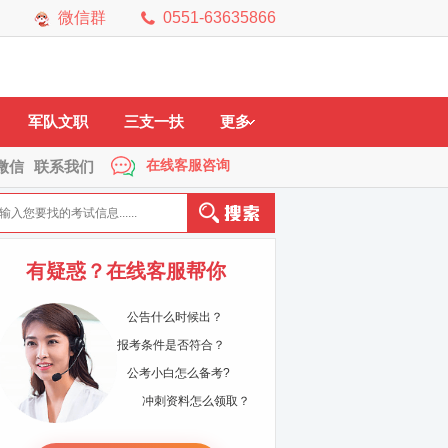
微信群
0551-63635866
市
黄山市
六安市
马鞍山
铜陵市
宿州市
芜湖市
宣城市
军队文职
三支一扶
更多
在线客服咨询
微信
联系我们
有疑惑？在线客服帮你
公告什么时候出？
报考条件是否符合？
公考小白怎么备考?
冲刺资料怎么领取？