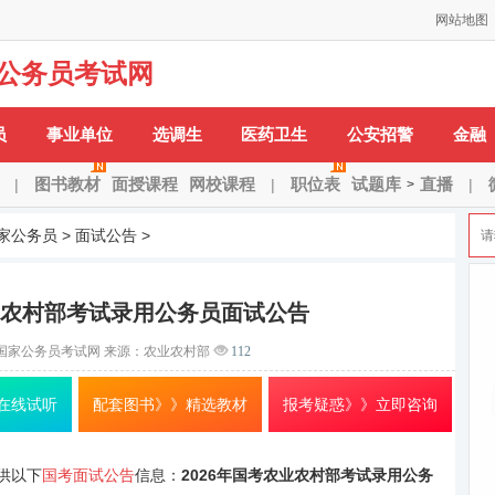
网站地图
公务员考试网
H：
安徽省
安庆市
蚌埠市
亳州市
巢湖市
池州市
滁州市
阜阳市
合肥市
H-X：
淮北市
淮南
员
事业单位
选调生
医药卫生
公安招警
金融
图书教材
面授课程
网校课程
职位表
试题库
直播
|
|
|
>
家公务员
>
面试公告
>
农业农村部考试录用公务员面试公告
国家公务员考试网
来源：农业农村部
112
在线试听
配套图书》》精选教材
报考疑惑》》立即咨询
供以下
国考面试公告
信息：
2026年国考农业农村部考试录用公务