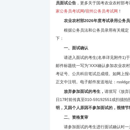
员面试公告
，更多关于国考农业农村部考试
家公务员考试网
/
宿州公务员考试网
！
农业农村部2026年度考试录用公务
根据公务员法和公务员录用有关规定，现
下：
一、面试确认
请进入面试的考生(名单详见附件1)于20
邮件标题统一写为“XXX确认参加农业农村
考证号、公共科目笔试总成绩。如网上报
正文中注明。电子邮件发送地址：rssldgzc@a
放弃参加面试的考生，
请填写《放弃面
日17时前传真至010-59192551或
明，又因个人原因不参加面试的，视情节
二、资格复审
请参加面试的考生进行面试确认时一并将