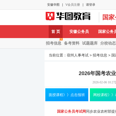
安徽华图
|
V会员注册
|
请登录
国家
A-
首 页
安徽公务员
国家公务
招考信息
备考资料
试题题库
分校动态
当前位置：
宿州人事考试
>
招考信息
>
国
2026年国考
2026-02-06 10:27
面授课程》》点击报班
网校课程》》
国家公务员考试网
同步农业农村部提