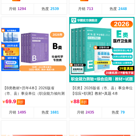
月销
1294
热度
2539
月销
713
热度
2448
【B类教材+历年4本】2026版省
【E类】2026版省（市、县）事业单位
（市、县）事业单位（职业能力倾向测
【综应+职测】教材+真题 4本
验+综合应用能力）教
69.9
88
￥
8折
￥
8折
月销
1495
热度
1681
月销
2435
热度
79