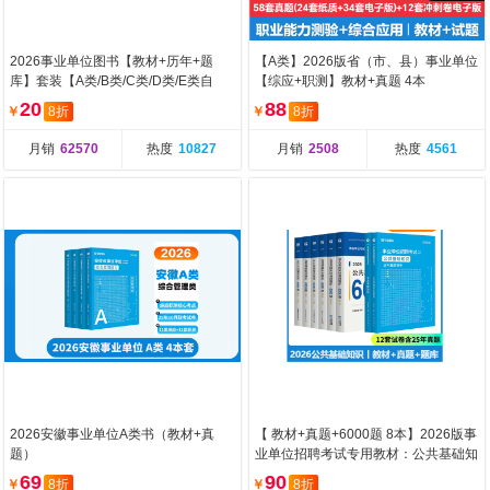
2026事业单位图书【教材+历年+题
【A类】2026版省（市、县）事业单位
库】套装【A类/B类/C类/D类/E类自
【综应+职测】教材+真题 4本
选】
20
88
￥
8折
￥
8折
月销
62570
热度
10827
月销
2508
热度
4561
2026安徽事业单位A类书（教材+真
【 教材+真题+6000题 8本】2026版事
题）
业单位招聘考试专用教材：公共基础知
识
69
90
￥
8折
￥
8折