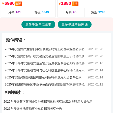
教畅学营（含图书）
6980
1880
￥
8折
￥
8折
月销
101
热度
3349
月销
95
热度
3283
更多事业单位图书
更多事业单位网课
延伸阅读：
2026年安徽省气象部门事业单位招聘博士岗位毕业生公示公
2026.01.20
告
2025年安徽省知识产权交易所交易运营部中层正职猎聘拟录
2026.01.20
用人员
2025年下半年安徽省交通运输厅所属事业单位公开招聘拟聘
2026.01.16
人员公
2025年下半年安徽省农村与社会科技发展中心招聘拟聘用人
2026.01.14
员公示
2025年安徽省能源集团有限公司招聘拟录用人员名单公示
2026.01.14
2025年宿州市埇桥区事业单位面向驻埇部队随军家属招聘拟
2026.01.12
聘人员
相关阅读：
2025年安徽某区某国企及补充招聘体检考察结果及拟聘用人员公示
2026年安徽省地震局事业单位招聘考察公告