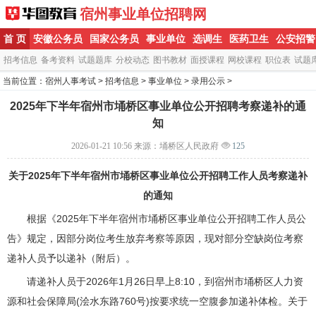
宿州事业单位招聘网
首 页
安徽公务员
国家公务员
事业单位
选调生
医药卫生
公安招警
招考信息
备考资料
试题题库
分校动态
图书教材
面授课程
网校课程
职位表
试题
当前位置：
宿州人事考试
>
招考信息
>
事业单位
>
录用公示
>
2025年下半年宿州市埇桥区事业单位公开招聘考察递补的通
知
2026-01-21 10:56
来源：埇桥区人民政府
125
关于2025年下半年宿州市埇桥区事业单位公开招聘工作人员考察递补
的通知
根据《2025年下半年宿州市埇桥区事业单位公开招聘工作人员公
告》规定，因部分岗位考生放弃考察等原因，现对部分空缺岗位考察
递补人员予以递补（附后）。
请递补人员于2026年1月26日早上8:10，到宿州市
埇桥区人力资
源和社会保障局
(浍水东路760号)按要求统一空腹参加递补体检。关于