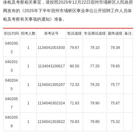
体检及考察相关事宜，请按照2025年12月22日宿州市埇桥区人民政府
网发布的《2025年下半年宿州市埇桥区事业单位公开招聘工作人员体
检及考察有关事项的通知》准备。
职位代码
招考人数
准考证号
笔试成绩
专业测试成绩
最终成绩
备注
040200
1
1134041001830
79.67
79.10
79.39
2
040201
1
1134041100617
80.50
77.20
78.85
3
040204
1
1134041305207
72.33
79.20
75.77
5
040205
1
1134040302324
71.83
79.90
75.87
7
040205
1
1134041303622
70.83
79.80
75.32
8